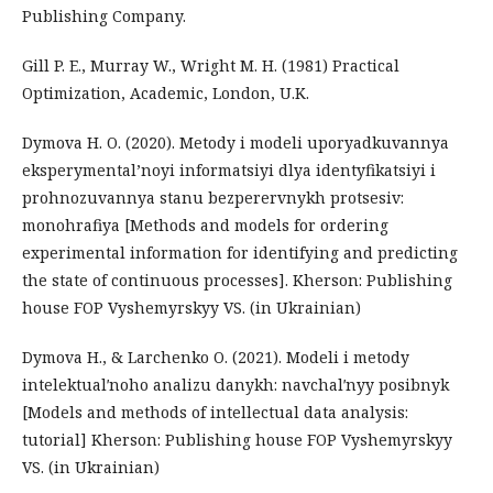
Publishing Company.
Gill P. E., Murray W., Wright M. H. (1981) Practical
Optimization, Academic, London, U.K.
Dymova H. O. (2020). Metody i modeli uporyadkuvannya
eksperymental’noyi informatsiyi dlya identyfikatsiyi i
prohnozuvannya stanu bezperervnykh protsesiv:
monohrafiya [Methods and models for ordering
experimental information for identifying and predicting
the state of continuous processes]. Kherson: Publishing
house FOP Vyshemyrskyy VS. (in Ukrainian)
Dymova H., & Larchenko O. (2021). Modeli i metody
intelektualʹnoho analizu danykh: navchalʹnyy posibnyk
[Models and methods of intellectual data analysis:
tutorial] Kherson: Publishing house FOP Vyshemyrskyy
VS. (in Ukrainian)