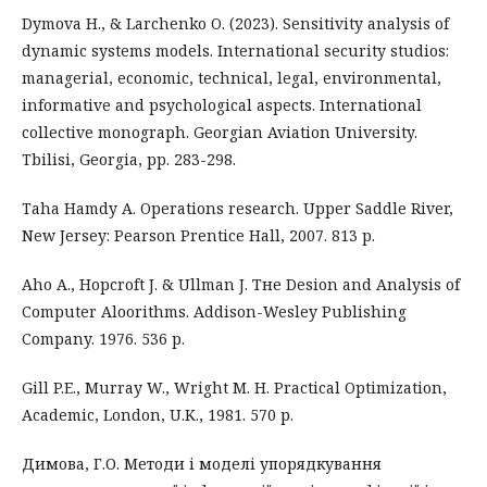
Dymova H., & Larchenko O. (2023). Sensitivity analysis of
dynamic systems models. International security studios:
managerial, economic, technical, legal, environmental,
informative and psychological aspects. International
collective monograph. Georgian Aviation University.
Tbilisi, Georgia, pp. 283-298.
Taha Hamdy A. Operations research. Upper Saddle River,
New Jersey: Pearson Prentice Hall, 2007. 813 p.
Aho A., Hopcroft J. & Ullman J. Тне Desion and Analysis of
Computer Aloorithms. Addison-Wesley Publishing
Company. 1976. 536 p.
Gill P.E., Murray W., Wright M. H. Practical Optimization,
Academic, London, U.K., 1981. 570 р.
Димова, Г.О. Методи і моделі упорядкування