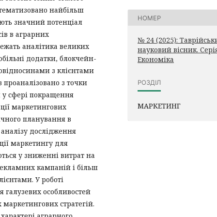
истематизовано найбільш
НОМЕР
ають значний потенціал
ів в аграрних
№ 24 (2025): Таврійсь
лежать аналітика великих
науковий вісник. Серія
мобільні додатки, блокчейн-
Економіка
мовідносинами з клієнтами
в проаналізовано з точки
РОЗДІЛ
 у сфері покращення
МАРКЕТИНГ
ації маркетингових
ічного планування в
 аналізу дослідження
ції маркетингу для
ються у зниженні витрат на
рекламних кампаній і більш
ієнтами. У роботі
я галузевих особливостей
 маркетингових стратегій.
 характері аграрного