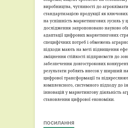
виробництва, чутливості до агроклімат
стандартизацією продукції як ключови
на успішність маркетингових зусиль у ць
дослідження запропоновано науково об
адаптації цифрових маркетингових стра
специфічних потреб і обмежень аграрної
підходи мають на меті підвищення ефе
зміцнення стійкості підприємств до зов
забезпечення довгострокових конкурен
результати роблять внесок у ширший н
цифрової трансформації та підкреслюют
комплексного, системного підходу до і
інновацій у маркетингову діяльність аг
становлення цифрової економіки.
ПОСИЛАННЯ