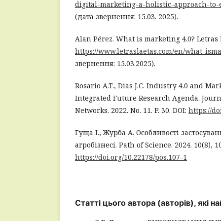
digital-marketing-a-holistic-approach-t
(дата звернення: 15.03. 2025).
Alan Pérez. What is marketing 4.0? Letras 
https://www.letraslaetas.com/en/what-isma
звернення: 15.03.2025).
Rosario A.T., Dias J.C. Industry 4.0 and Ma
Integrated Future Research Agenda. Journ
Networks. 2022. No. 11. P. 30. DOI:
https://d
Гуща I., Журба A. Особливості застосув
агробізнесі. Path of Science. 2024. 10(8), 1
https://doi.org/10.22178/pos.107-1
Статті цього автора (авторів), які 