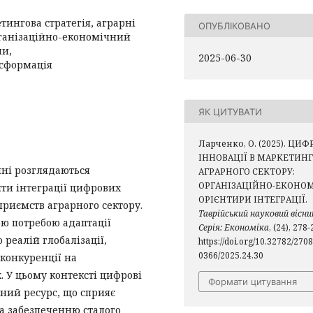
тингова стратегія, аграрні
ОПУБЛІКОВАНО
ганізаційно-економічний
ми,
2025-06-30
нсформація
ЯК ЦИТУВАТИ
Ларченко, О. (2025). ЦИФ
ІННОВАЦІЇ В МАРКЕТИН
ні розглядаються
АГРАРНОГО СЕКТОРУ:
ОРГАНІЗАЦІЙНО-ЕКОНО
нти інтеграції цифрових
ОРІЄНТИРИ ІНТЕГРАЦІЇ.
приємств аграрного сектору.
Таврійський науковий вісни
ю потребою адаптації
Серія: Економіка
, (24), 278-
 реалій глобалізації,
https://doi.org/10.32782/2708
0366/2025.24.30
 конкуренції на
 У цьому контексті цифрові
Формати цитування
чний ресурс, що сприяє
а забезпеченню сталого