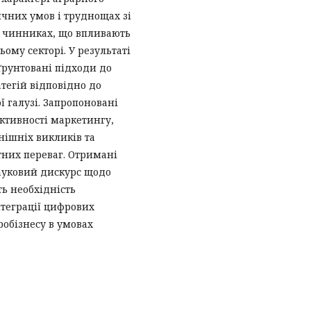
ичних умов і труднощах зі
х чинниках, що впливають
ому секторі. У результаті
ґрунтовані підходи до
тегій відповідно до
 галузі. Запропоновані
ктивності маркетингу,
нішніх викликів та
тних переваг. Отримані
ауковий дискурс щодо
ь необхідність
нтеграції цифрових
робізнесу в умовах