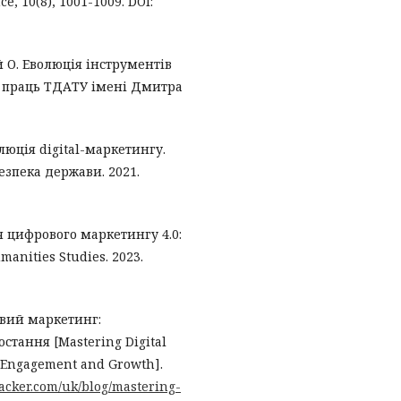
ce, 10(8), 1001-1009. DOI:
 О. Еволюція інструментів
х праць ТДАТУ імені Дмитра
люція digital-маркетингу.
езпека держави. 2021.
я цифрового маркетингу 4.0:
anities Studies. 2023.
овий маркетинг:
стання [Mastering Digital
 Engagement and Growth].
acker.com/uk/blog/mastering-