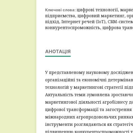
цифрові технології, марке
Ключові слова:
підприємства, цифровий маркетинг, ор
підхід, Інтернет речей (IoT), CRM-систе
конкурентоспроможність, цифрова тра
АНОТАЦІЯ
У представленому науковому досліджен
організаційні та економічні детерміна
технологій у маркетингові стратегії під
Актуальність теми зумовлена зростаючо
маркетингової діяльності агробізнесу до
цифрової трансформації та загострення
міжнародних агропродовольчих ринках.
інструменти розглядаються як стратегі
підвищенню конкурентоспроможності т