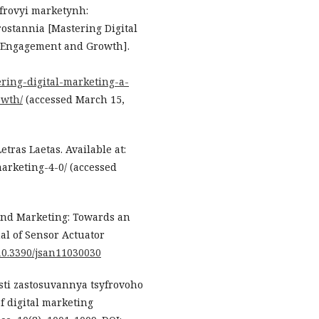
yfrovyi marketynh:
ostannia [Mastering Digital
 Engagement and Growth].
ering-digital-marketing-a-
owth/
(accessed March 15,
tras Laetas. Available at:
arketing-4-0/ (accessed
.0 and Marketing: Towards an
al of Sensor Actuator
/10.3390/jsan11030030
osti zastosuvannya tsyfrovoho
f digital marketing