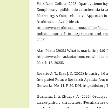
Felix Rose-Collins (2023) Opanovuiemo ts
Kompleksnyi pidkhid do zaluchennia ta zr
Marketing: A Comprehensive Approach to
Ranktracker. Available at:
https://www.ranktracker.com/uk/blog/mast
holistic-approach-to-engagement-and-gr
2025).
Alan Pérez (2023) What is marketing 4.0? Le
https://www.letraslaetas.com/
en/what-is-m
March 15, 2025).
Rosario A. T., Dias J. C. (2022) Industry 4
Integrated Future Research Agenda. Journ
Networks. No. 11. P. 30. DOI:
https://doi.org
Hushcha, I., ta Zhurba, A. (2024). Osoblyv
marketynhu v ahrobiznesi [Peculiarities o