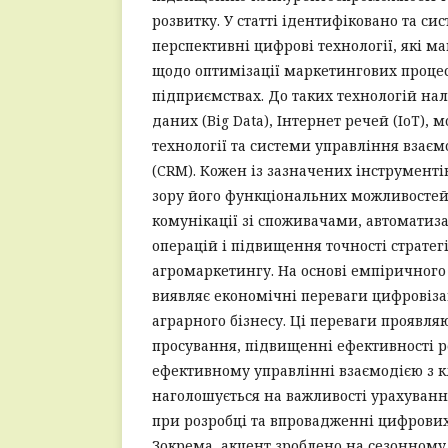
розвитку. У статті ідентифіковано та с
перспективні цифрові технології, які м
щодо оптимізації маркетингових процес
підприємствах. До таких технологій на
даних (Big Data), Інтернет речей (IoT), 
технології та системи управління взає
(CRM). Кожен із зазначених інструменті
зору його функціональних можливостей
комунікації зі споживачами, автоматиз
операцій і підвищення точності стратег
агромаркетингу. На основі емпіричного
виявляє економічні переваги цифровіза
аграрного бізнесу. Ці переваги проявля
просування, підвищенні ефективності 
ефективному управлінні взаємодією з кл
наголошується на важливості урахуванн
при розробці та впровадженні цифрових
Зокрема, акцент зроблено на сезонному