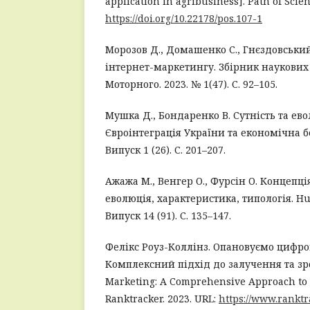
application in agribusiness]. Path of Scien
https://doi.org/10.22178/pos.107-1
Морозов Д., Домашенко С., Гнєздовський
інтернет-маркетингу. Збірник наукови
Моторного. 2023. № 1(47). С. 92–105.
Мушка Д., Бондаренко В. Сутність та ево
Євроінтеграція України та економічна б
Випуск 1 (26). С. 201–207.
Ажажа М., Венгер О., Фурсін О. Концепці
еволюція, характеристика, типологія. Hum
Випуск 14 (91). С. 135–147.
Фелікс Роуз-Коллінз. Опановуємо цифр
Комплексний підхід до залучення та зро
Marketing: A Comprehensive Approach to
Ranktracker. 2023. URL:
https://www.ranktr