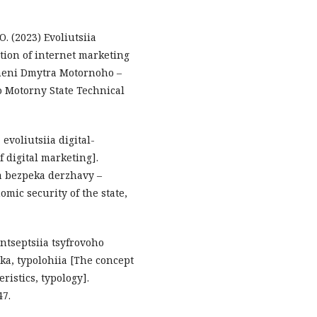
. (2023) Evoliutsiia
ion of internet marketing
meni Dmytra Motornoho –
ro Motorny State Technical
evoliutsiia digital-
 digital marketing].
a bezpeka derzhavy –
mic security of the state,
ntseptsiia tsyfrovoho
ka, typolohiia [The concept
eristics, typology].
47.