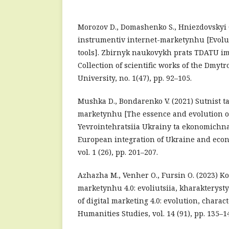
Morozov D., Domashenko S., Hniezdovskyi O
instrumentiv internet-marketynhu [Evolut
tools]. Zbirnyk naukovykh prats TDATU i
Collection of scientific works of the Dmyt
University, no. 1(47), pp. 92–105.
Mushka D., Bondarenko V. (2021) Sutnist ta 
marketynhu [The essence and evolution of
Yevrointehratsiia Ukrainy ta ekonomichn
European integration of Ukraine and econo
vol. 1 (26), pp. 201–207.
Azhazha M., Venher O., Fursin O. (2023) Ko
marketynhu 4.0: evoliutsiia, kharakterysty
of digital marketing 4.0: evolution, charact
Humanities Studies, vol. 14 (91), pp. 135–1