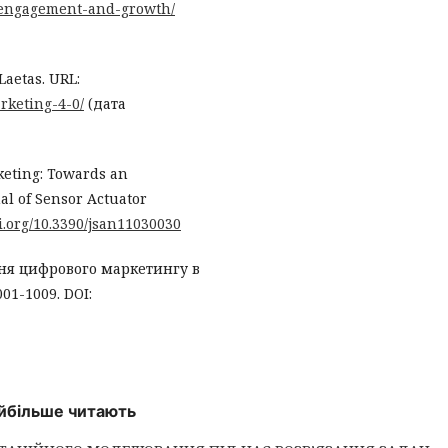
o-engagement-and-growth/
Laetas. URL:
rketing-4-0/
(дата
rketing: Towards an
al of Sensor Actuator
oi.org/10.3390/jsan11030030
ання цифрового маркетингу в
001-1009. DOI:
найбільше читають