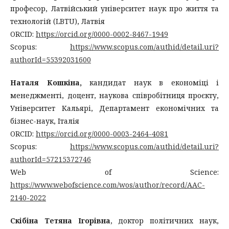
професор, Латвійський університет наук про життя та
технологій (LBTU), Латвія
ORCID:
https://orcid.org/0000-0002-8467-1949
Scopus:
https://www.scopus.com/authid/detail.uri?
authorId=55392031600
Наталя Кошкіна,
кандидат наук в економіці і
менеджменті, доцент, наукова співробітниця проєкту,
Університет Кальярі, Департамент економічних та
бізнес-наук, Італія
ORCID:
https://orcid.org/0000-0003-2464-4081
Scopus:
https://www.scopus.com/authid/detail.uri?
authorId=57215372746
Web of Science:
https://www.webofscience.com/wos/author/record/AAC-
2140-2022
Скібіна Тетяна Ігорівна
, доктор політичних наук,