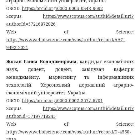
аграрно-економічний університет, Україна
ORCID:
https://orcid.org/0000-0003-0348-9692
Scopus:
https://www.scopus.com/authid/detail.uri?
authorId=57216872826
Web of Science:
https://www.webofscience.com/wos/author/record/AAC-
9492-2021
Жосан Ганна Володимирівна
, кандидат економічних
наук, доцент, доцент, завідувач кафедри
менеджменту, маркетингу та інформаційних
технологій, Херсонський державний аграрно-
економічний університет, Україна
ORCID:
https://orcid.org/0000-0002-3577-6701
Scopus:
https://www.scopus.com/authid/detail.uri?
authorId=57197718245
Web of Science:
https://www.webofscience.com/wos/author/record/D-4550-
2015