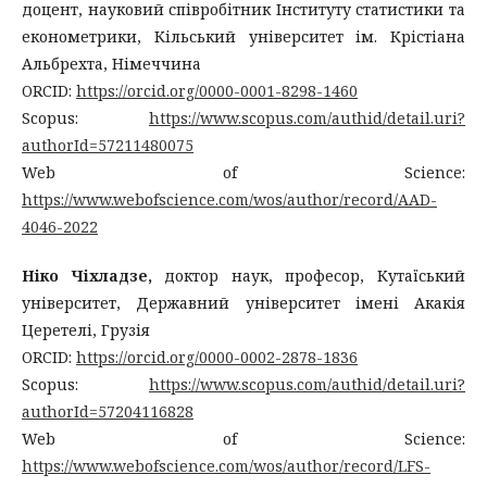
доцент, науковий співробітник Інституту статистики та
економетрики, Кільський університет ім. Крістіана
Альбрехта, Німеччина
ORCID:
https://orcid.org/0000-0001-8298-1460
Scopus:
https://www.scopus.com/authid/detail.uri?
authorId=57211480075
Web of Science:
https://www.webofscience.com/wos/author/record/AAD-
4046-2022
Ніко Чіхладзе,
доктор наук, професор, Кутаїський
університет, Державний університет імені Акакія
Церетелі, Грузія
ORCID:
https://orcid.org/0000-0002-2878-1836
Scopus:
https://www.scopus.com/authid/detail.uri?
authorId=57204116828
Web of Science:
https://www.webofscience.com/wos/author/record/LFS-