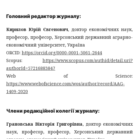
Головний редактор журналу:
Кирилов Юрій Євгенович
, доктор економічних наук,
професор, професор, Херсонський державний аграрно-
економічний університет, Україна
ORCID:
https://orcid.org/0000-0001-5061-2644
Scopus:
https://www.scopus.com/authid/detail.uri?
authorId=57216883847
Web of Science:
https://www.webofscience.com/wos/author/record/AAG-
1409-2020
Члени редакційної колегії журналу:
Грановська Вікторія Григорівна
, доктор економічних
наук, професор, професор, Херсонський державний