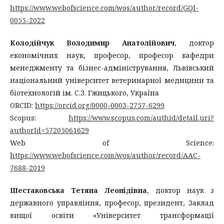
https://www.webofscience.com/wos/author/record/GQI-
0055-2022
Колодійчук Володимир Анатолійович
, доктор
економічних наук, професор, професор кафедри
менеджменту та бізнес-адміністрування, Львівський
національний університет ветеринарної медицини та
біотехнологій ім. С.З. Гжицького, Україна
ORCID:
https://orcid.org/0000-0003-2757-6299
Scopus:
https://www.scopus.com/authid/detail.uri?
authorId=57205061629
Web of Science:
https://www.webofscience.com/wos/author/record/AAC-
7688-2019
Шестаковська Тетяна Леонідівна
, доктор наук з
державного управління, професор, президент, Заклад
вищої освіти «Університет трансформації