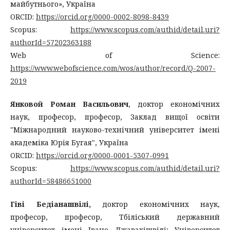
майбутнього», Україна
ORCID:
https://orcid.org/0000-0002-8098-8439
Scopus:
https://www.scopus.com/authid/detail.uri?
authorId=57202363188
Web of Science:
https://www.webofscience.com/wos/author/record/Q-2007-
2019
Янковой Роман Васильович
, доктор економічних
наук, професор, професор, Заклад вищої освіти
"Міжнародний науково-технічний університет імені
академіка Юрія Бугая", Україна
ORCID:
https://orcid.org/0000-0001-5307-0991
Scopus:
https://www.scopus.com/authid/detail.uri?
authorId=58486651000
Гіві Бедіанашвілі,
доктор економічних наук,
професор, професор, Тбіліський державний
університет імені Іване Джавахішвілі; Університет