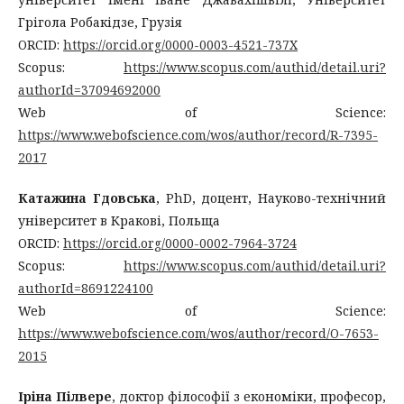
Грігола Робакідзе, Грузія
ORCID:
https://orcid.org/0000-0003-4521-737X
Scopus:
https://www.scopus.com/authid/detail.uri?
authorId=37094692000
Web of Science:
https://www.webofscience.com/wos/author/record/R-7395-
2017
Катажина Гдовська
, PhD, доцент, Науково-технічний
університет в Кракові, Польща
ORCID:
https://orcid.org/0000-0002-7964-3724
Scopus:
https://www.scopus.com/authid/detail.uri?
authorId=8691224100
Web of Science:
https://www.webofscience.com/wos/author/record/O-7653-
2015
Іріна Пілвере
, доктор філософії з економіки, професор,