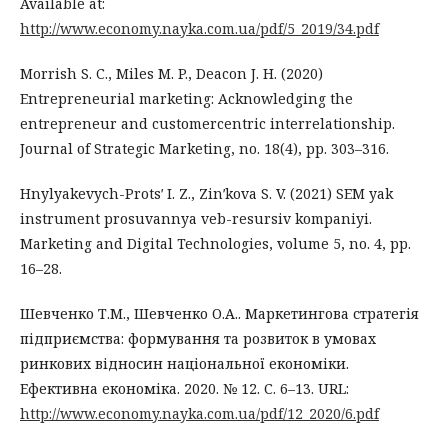
Available at:
http://www.economy.nayka.com.ua/pdf/5_2019/34.pdf
Morrish S. C., Miles M. P., Deacon J. H. (2020)
Entrepreneurial marketing: Acknowledging the
entrepreneur and customercentric interrelationship.
Journal of Strategic Marketing, no. 18(4), pp. 303–316.
Hnylyakevych-Protsʹ I. Z., Zinʹkova S. V. (2021) SEM yak
instrument prosuvannya veb-resursiv kompaniyi.
Marketing and Digital Technologies, volume 5, no. 4, pp.
16–28.
Шевченко Т.М., Шевченко О.А.. Маркетингова стратегія
підприємства: формування та розвиток в умовах
ринкових відносин національної економіки.
Ефективна економіка. 2020. № 12. С. 6–13. URL:
http://www.economy.nayka.com.ua/pdf/12_2020/6.pdf