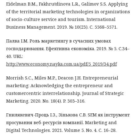
Eidelman B.M., Fakhrutdinova L.R., Galimov S.S. Applying
of the territorial marketing technologies in organizations
of socio-culture service and tourism. International
Business Management. 2019. № 10(23). С. 5568–5571.
Палка І.М. Роль маркетингу в сучасних умовах
господарювання. Ефективна економіка. 2019. № 5. С.34–
40. URL:
http://www.economy.nayka.com.ua/pdf/5_2019/34.pdf
Morrish S.C., Miles M.P., Deacon J.H. Entrepreneurial
marketing: Acknowledging the entrepreneur and
customercentric interrelationship. Journal of Strategic
Marketing. 2020. No. 18(4). P. 303–316.
Гнилякевич-Проць І.З., Зінькова С.В. SEM як інструмент
просування веб-ресурсів компанії. Marketing and
Digital Technologies. 2021. Volume 5. No. 4. С. 16–28.