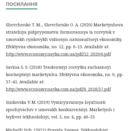
ПОСИЛАННЯ
Shevchenko T. M.., Shevchenko O. A. (2020) Marketynhova
stratehiya pidpryyemstva: formuvannya ta rozvytok v
umovakh rynkovykh vidnosyn natsionalʹnoyi ekonomiky.
Efektyvna ekonomika, no. 12, pp. 6–13. Available at:
http://www.economy.nayka.com.ua/pdf/12_2020/6.pdf
Savina S. S. (2018) Tendentsiyi rozvytku suchasnoyi
kontseptsiyi marketynhu. Efektyvna ekonomika, no. 6, pp.
37–41. Available at:
http://www.economy.nayka.com.ua/pdf/6_2018/37.pdf
Sinkovska V. M. (2019) Vymiryuvannya loyalʹnosti
spozhyvachiv v umovakh konkurentsiyi. Marketynh i
tsyfrovi tekhnolohiyi, vol. 3, no. 4, pp. 40–53
Michelli Dzh. (2021) Pravyla Zappos. Tekhnolohiyi