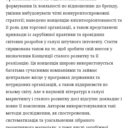
формування їх лояльності по відношенню до бренду,
уміння вибудовувати чіткі конкурентоспроможні
стратегії; наведено концепцію клієнтоорієнтованості та
її роль для торгової організації, а також представлені
приклади із зарубіжної практики та провідних
світових розробок у галузі штучного інтелекту. Стаття
спрямована також на те, щоб зробити свій внесок у
визначення Концепції сталого розвитку та її
реалізацію. Ця концепція широко використовується
багатьма сучасними компаніями та займає
центральне місце у програмах державних та
неурядових організацій, а також підприємств по
всьому світу. Але в науковій літературі в галузі
маркетингу і сталого розвитку досі відсутнє докладне і
повне її пояснення. Автором використовувалися такі
методи дослідження, як спостереження,
систематизація та узагальнення зібраного
теоретичного матеріалу, у тому числі зарубіжної