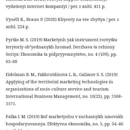
vydatnoyi internet-kompaniyi / per. z anhl. 411 p.
Sʹyuéll K., Braun P. (2020) Kliyenty na vse zhyttya / per. z
anhl. 224 p.
Pyrtko M. S. (2019) Marketynh yak instrument rozvytku
terytoriy obʺyednanykh hromad. Derzhava ta rehiony.
Seriya: Ekonomika ta pidpryyemnytstvo, no. 4 (109), pp.
63–68
Eidelman B. M., Fakhrutdinova L. R., Galimov S. S. (2019)
Applying of the territorial marketing technologies in
organizations of socio-culture service and tourism.
International Business Management, no. 10(23), pp. 5568–
5571.
Palka I. M. (2019) Rolʹ marketynhu v suchasnykh umovakh
hospodaryuvannya. Efektyvna ekonomika, no. 5, pp. 34–40.