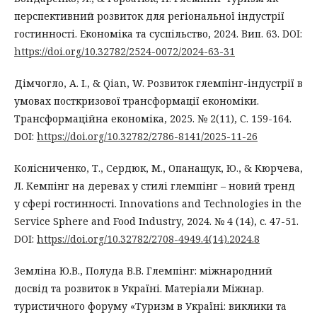
перспективний розвиток для регіональної індустрії
гостинності. Економіка та суспільство, 2024. Вип. 63. DOI:
https://doi.org/10.32782/2524-0072/2024-63-31
Дімчогло, А. І., & Qian, W. Розвиток глемпінг-індустрії в
умовах посткризової трансформації економіки.
Трансформаційна економіка, 2025. № 2(11), С. 159-164.
DOI:
https://doi.org/10.32782/2786-8141/2025-11-26
Колісниченко, Т., Сердюк, М., Опанащук, Ю., & Кюрчева,
Л. Кемпінг на деревах у стилі глемпінг – новий тренд
у сфері гостинності. Innovations and Technologies in the
Service Sphere and Food Industry, 2024. № 4 (14), с. 47-51.
DOI:
https://doi.org/10.32782/2708-4949.4(14).2024.8
Земліна Ю.В., Полуда В.В. Глемпінг: міжнародний
досвід та розвиток в Україні. Матеріали Міжнар.
туристичного форуму «Туризм в Україні: виклики та