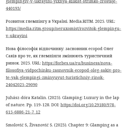
glempingiv-v-ukrayini-yixnya-kilkist-strimko-zrostaje-
440193/
Розвиток глемпінгу в Україні. Media.RITM. 2025. URL:
https://media.ritm.group/neruxomist/rozvitok-glempingu-
v-ukrayini
Нова філософія відпочинку: засновник ecopod Олег
Саків про те, як глемпінги змінюють туристичний
ринок. 2025. URL:
https://forbes.ua/ru/business/nova-
filosofiya-vidpochinku-zasnovnik-ecopod-oleg-sakiv-pro-
te-yak-glempingi-zminyuyut-turistichniy-rinok-
24042025-29090
Juhász-dóra Katalin. (2025). Glamping: Luxury in the lap
of nature. Рр. 119-128. DOI:
https://doi.org/10.29180/978-
615-6886-21-7_12
Smolović S, Živanović S. (2023). Chapter 9: Glamping as a