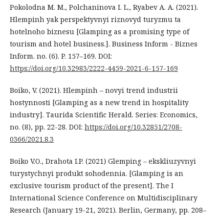
Pokolodna M. M., Polchaninova I. L., Ryabev A. A. (2021).
Hlempinh yak perspektyvnyi riznovyd turyzmu ta
hotelnoho biznesu [Glamping as a promising type of
tourism and hotel business.]. Business Inform - Biznes
Inform. no. (6). P. 157–169. DOI:
https://doi.org/10.32983/2222-4459-2021-6-157-169
Boiko, V. (2021). Hlempinh – novyi trend industrii
hostynnosti [Glamping as a new trend in hospitality
industry]. Taurida Scientific Herald. Series: Economics,
no. (8), pp. 22-28. DOI:
https://doi.org/10.32851/2708-
0366/2021.8.3
Boiko V.O., Drahota I.P. (2021) Glemping – ekskliuzyvnyi
turystychnyi produkt sohodennia. [Glamping is an
exclusive tourism product of the present]. The I
International Science Conference on Multidisciplinary
Research (January 19-21, 2021). Berlin, Germany, рр. 208–