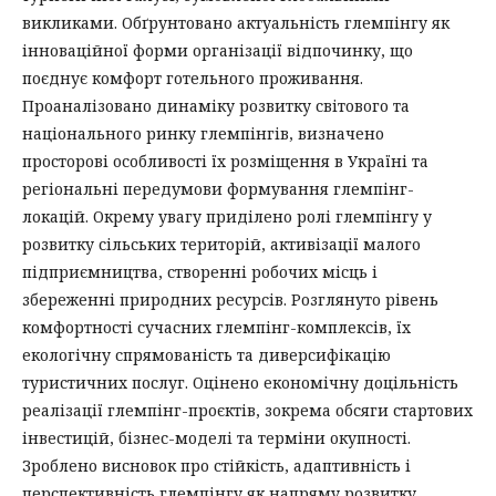
викликами. Обґрунтовано актуальність глемпінгу як
інноваційної форми організації відпочинку, що
поєднує комфорт готельного проживання.
Проаналізовано динаміку розвитку світового та
національного ринку глемпінгів, визначено
просторові особливості їх розміщення в Україні та
регіональні передумови формування глемпінг-
локацій. Окрему увагу приділено ролі глемпінгу у
розвитку сільських територій, активізації малого
підприємництва, створенні робочих місць і
збереженні природних ресурсів. Розглянуто рівень
комфортності сучасних глемпінг-комплексів, їх
екологічну спрямованість та диверсифікацію
туристичних послуг. Оцінено економічну доцільність
реалізації глемпінг-проєктів, зокрема обсяги стартових
інвестицій, бізнес-моделі та терміни окупності.
Зроблено висновок про стійкість, адаптивність і
перспективність глемпінгу як напряму розвитку