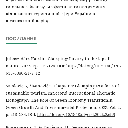
готельного бізнесу та ефективного інструменту
відновлення туристичної сфери України в
післявоєнний період.
ПОСИЛАННЯ
Juhász-dóra Katalin. Glamping: Luxury in the lap of
nature. 2025. Рр. 119-128. DOI:
https://doi.org/10.29180/978-
615-6886-21-7_12
Smolović S, Živanović S. Chapter 9: Glamping as a form of
sustainable tourism. In:Second International Thematic
Monograph: The Role Of Green Economy TransitionIn
Green Growth And Environmental Protection. 2023. Vol. 2,
p. 213–234. DOI:
https://doi.org/10.18485/tgesd.2023.2.ch9
Бондаренко, Л., & Горбатюк, Н. Глемпінг-туризм як