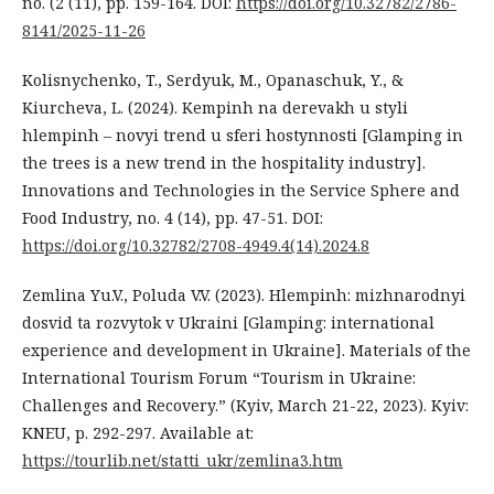
no. (2 (11), pp. 159-164. DOI:
https://doi.org/10.32782/2786-
8141/2025-11-26
Kolisnychenko, T., Serdyuk, M., Opanaschuk, Y., &
Kiurcheva, L. (2024). Kempinh na derevakh u styli
hlempinh – novyi trend u sferi hostynnosti [Glamping in
the trees is a new trend in the hospitality industry].
Innovations and Technologies in the Service Sphere and
Food Industry, no. 4 (14), pp. 47-51. DOI:
https://doi.org/10.32782/2708-4949.4(14).2024.8
Zemlina Yu.V., Poluda V.V. (2023). Hlempinh: mizhnarodnyi
dosvid ta rozvytok v Ukraini [Glamping: international
experience and development in Ukraine]. Materials of the
International Tourism Forum “Tourism in Ukraine:
Challenges and Recovery.” (Kyiv, March 21-22, 2023). Kyiv:
KNEU, p. 292-297. Available at:
https://tourlib.net/statti_ukr/zemlina3.htm