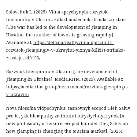
Solovchuk L. (2025). Viina sprychynyla rozvytok
hlempinhu v Ukraini: kilkist mistechok strimko zrostaie
[The war has led to the development of glamping in
Ukraine: the number of towns is growing rapidly].
Available at:
https://delo.ua/realty/viina-spricinila-
rozvitok-glempingiv-v-ukrayini-yixnya-kilkist-strimko-
zrostaje-440193/
Rozvytok hlempinhu v Ukraini [The development of
glamping in Ukraine]. Media.RITM. (2025). Available at:
https://media.ritm.group/neruxomist/rozvitok-glempingu-
v-ukrayini
Nova filosofiia vidpochynku: zasnovnyk ecopod Oleh Sakiv
pro te, yak hlempinhy zminiuiut turystychnyi rynok [A
new philosophy of leisure: ecopod founder Oleg Sakiv on
how glamping is changing the tourism market]. (2025).