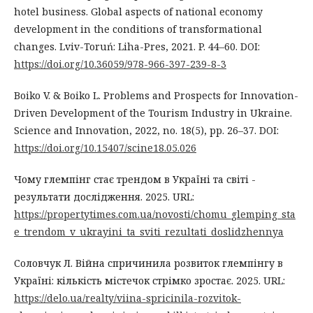
hotel business. Global aspects of national economy
development in the conditions of transformational
changes. Lviv-Toruń: Liha-Pres, 2021. P. 44–60. DOI:
https://doi.org/10.36059/978-966-397-239-8-3
Boiko V. & Boiko L. Problems and Prospects for Innovation-
Driven Development of the Tourism Industry in Ukraine.
Science and Innovation, 2022, no. 18(5), pp. 26–37. DOI:
https://doi.org/10.15407/scine18.05.026
Чому глемпінг стає трендом в Україні та світі -
результати дослідження. 2025. URL:
https://propertytimes.com.ua/novosti/chomu_glemping_sta
e_trendom_v_ukrayini_ta_sviti_rezultati_doslidzhennya
Соловчук Л. Війна спричинила розвиток глемпінгу в
Україні: кількість містечок стрімко зростає. 2025. URL:
https://delo.ua/realty/viina-spricinila-rozvitok-