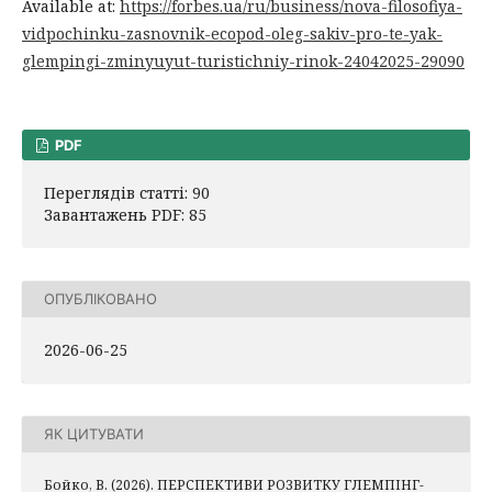
Available at:
https://forbes.ua/ru/business/nova-filosofiya-
vidpochinku-zasnovnik-ecopod-oleg-sakiv-pro-te-yak-
glempingi-zminyuyut-turistichniy-rinok-24042025-29090
PDF
Переглядів статті: 90
Завантажень PDF: 85
ОПУБЛІКОВАНО
2026-06-25
ЯК ЦИТУВАТИ
Бойко, В. (2026). ПЕРСПЕКТИВИ РОЗВИТКУ ГЛЕМПІНГ-