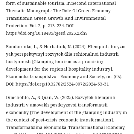
form of sustainable tourism. In:Second International
Thematic Monograph: The Role Of Green Economy
TransitionIn Green Growth And Environmental
Protection. Vol. 2, p. 213–234. DOI:
https://doi.org/10.18485/tgesd.2023.2.ch9
Bondarenko, L., & Horbatiuk, N. (2024). Hlempinh-turyzm
yak perspektyvnyi rozvytok dlia rehionalnoi industrii
hostynnosti [Glamping tourism as a promising
development for the regional hospitality industry].
Ekonomika ta suspilstvo - Economy and Society, no. (63).
DOI:
https://doi.org/10.32782/2524-0072/2024-63-31
Dimchohlo, A., & Qian, W. (2025). Rozvytok hlempinh-
industrii v umovakh postkryzovoi transformatsii
ekonomiky [The development of the glamping industry in
the context of post-crisis economic transformation].
Transformatsiina ekonomika-Transformational Economy,