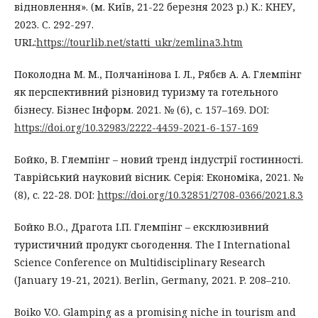
відновлення». (м. Київ, 21-22 березня 2023 р.) К.: КНЕУ,
2023. С. 292-297.
URL:
https://tourlib.net/statti_ukr/zemlina3.htm
Поколодна М. М., Полчанінова І. Л., Рябєв А. А. Глемпінг
як перспективний різновид туризму та готельного
бізнесу. Бізнес Інформ. 2021. № (6), с. 157–169. DOI:
https://doi.org/10.32983/2222-4459-2021-6-157-169
Бойко, В. Глемпінг – новий тренд індустрії гостинності.
Таврійський науковий вісник. Серія: Економіка, 2021. №
(8), с. 22-28. DOI:
https://doi.org/10.32851/2708-0366/2021.8.3
Бойко В.О., Драгота І.П. Глемпінг – ексклюзивний
туристичний продукт сьогодення. The I International
Science Conference on Multidisciplinary Research
(January 19-21, 2021). Berlin, Germany, 2021. P. 208–210.
Boiko V.O. Glamping as a promising niche in tourism and