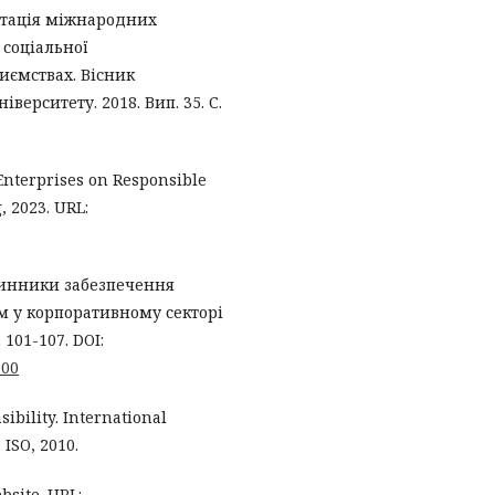
нтація міжнародних
 соціальної
иємствах. Вісник
верситету. 2018. Вип. 35. С.
Enterprises on Responsible
, 2023. URL:
 чинники забезпечення
м у корпоративному секторі
 101-107. DOI:
100
ibility. International
 ISO, 2010.
bsite. URL: