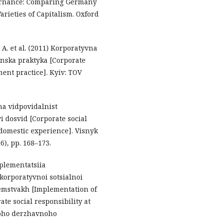
overnance: Comparing Germany
 Varieties of Capitalism. Oxford
 A. et al. (2011) Korporatyvna
inska praktyka [Corporate
ent practice]. Kyiv: TOV
na vidpovidalnist
i dosvid [Corporate social
 domestic experience]. Visnyk
), pp. 168–173.
mplementatsiia
orporatyvnoi sotsialnoi
emstvakh [Implementation of
te social responsibility at
koho derzhavnoho