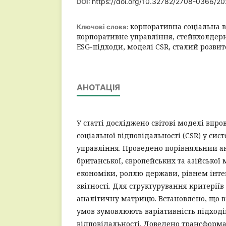
https://doi.org/10.32782/2708-0366/20
DOI:
корпоративна соціальна в
Ключові слова:
корпоративне управління, стейкхолдери,
ESG-підходи, моделі CSR, сталий розвит
АНОТАЦІЯ
У статті досліджено світові моделі впр
соціальної відповідальності (CSR) у си
управління. Проведено порівняльний ан
британської, європейських та азійської
економіки, роллю держави, рівнем інтег
звітності. Для структурування критерії
аналітичну матрицю. Встановлено, що в
умов зумовлюють варіативність підходів
відповідальності. Доведено трансформа