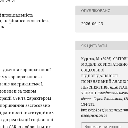
26.28.21
ОПУБЛІКОВАНО
ідповідальність,
 нефінансова звітність,
2026-06-25
ок
ЯК ЦИТУВАТИ
Куртяк, М. (2026). СВІТОВІ
МОДЕЛІ КОРПОРАТИВНО
овадження корпоративної
СОЦІАЛЬНОЇ
ВІДПОВІДАЛЬНОСТІ:
стему корпоративного
ПОРІВНЯЛЬНИЙ АНАЛІЗ 
аліз американської,
ПЕРСПЕКТИВИ АДАПТАЦІ
 моделей за типом
УКРАЇНІ.
Таврійський наук
рації CSR та характером
вісник. Серія: Економіка
, (2
184-191.
в порівняння застосовано
https://doi.org/10.32782/2708
ідмінності інституційних
0366/2026.28.21
 до реалізації соціальної
цію CSR із добровільних
Формати цитування