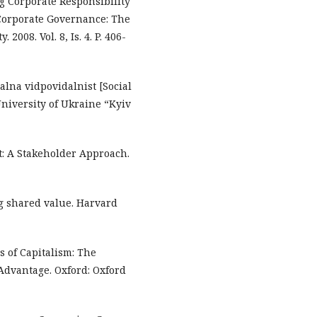
g Corporate Responsibility
 Corporate Governance: The
2008. Vol. 8, Is. 4. P. 406-
ialna vidpovidalnist [Social
University of Ukraine “Kyiv
t: A Stakeholder Approach.
ng shared value. Harvard
ies of Capitalism: The
Advantage. Oxford: Oxford