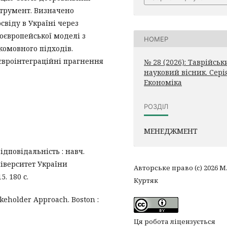
струмент. Визначено
віду в Україні через
оєвропейської моделі з
НОМЕР
омовного підходів.
 євроінтеграційні прагнення
№ 28 (2026): Таврійсь
науковий вісник. Серія
Економіка
РОЗДІЛ
МЕНЕДЖМЕНТ
відповідальність : навч.
ніверситет України
Авторське право (c) 2026 М.
. 180 с.
Куртяк
akeholder Approach. Boston :
Ця робота ліцензується