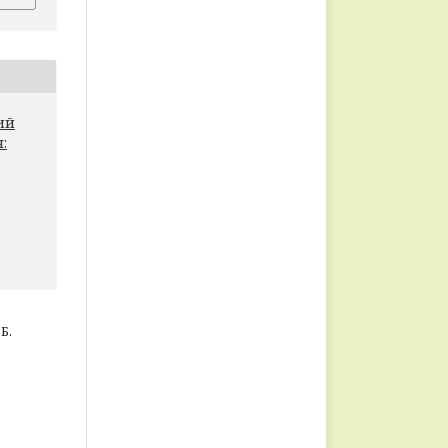
кий
:
Б.