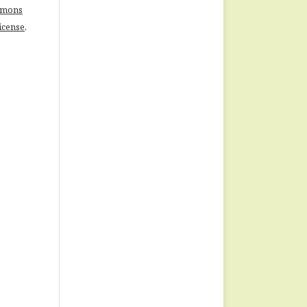
mmons
License
.