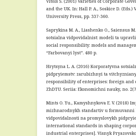
Vitols S. (2001) Varieties of Corporate G
and the UK. In: Hall P. A., Soskice D. (Eds.)
University Press, pp. 337-360.
Saprykina M. A., Liashenko O., Saiensus M.
sotsialna vidpovidalnist: modeli ta upravl
social responsibility: models and managem
“Farbovanyi lyst”. 480 p.
Hrytsyna L. A. (2016) Korporatyvna sotsial
pidpryiemstv: zarubizhnyi ta vitchyzniany
responsibility of enterprises: foreign and
ZhDTU. Seriia: Ekonomichni nauky, no. 2(76
Mints O. Yu., Kamyshnykova E. V. (2018) I
mizhnarodnykh standartiv u formuvanni k
vidpovidalnosti na promyslovykh pidpryi
international standards in shaping corpora
industrial enterprises]. Visnyk Pryazovs