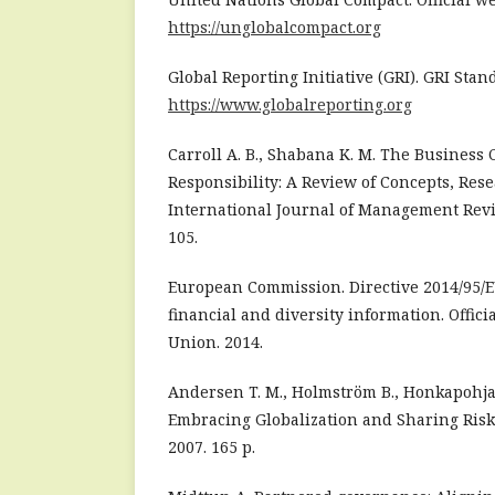
https://unglobalcompact.org
Global Reporting Initiative (GRI). GRI Stan
https://www.globalreporting.org
Carroll A. B., Shabana K. M. The Business 
Responsibility: A Review of Concepts, Rese
International Journal of Management Reviews
105.
European Commission. Directive 2014/95/E
financial and diversity information. Offic
Union. 2014.
Andersen T. M., Holmström B., Honkapohja 
Embracing Globalization and Sharing Risks.
2007. 165 p.