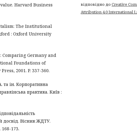
відповідно до
Creative Co
d value. Harvard Business
Attribution 4.0 International 
pitalism: The Institutional
ford : Oxford University
nce: Comparing Germany and
utional Foundations of
ress, 2001. P. 337-360.
А. та ін. Корпоративна
правлінська практика. Київ :
ідповідальність
й досвід. Вісник ЖДТУ.
. 168-173.