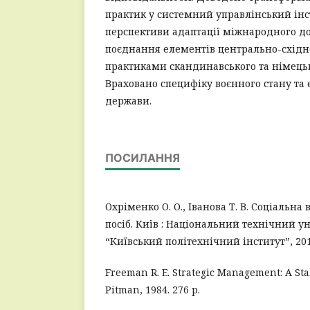
практик у системний управлінський ін
перспективи адаптації міжнародного дос
поєднання елементів центрально-східн
практиками скандинавського та німецьк
Враховано специфіку воєнного стану та
держави.
ПОСИЛАННЯ
Охріменко О. О., Іванова Т. В. Соціальна 
посіб. Київ : Національний технічний у
“Київський політехнічний інститут”, 2015
Freeman R. E. Strategic Management: A St
Pitman, 1984. 276 p.