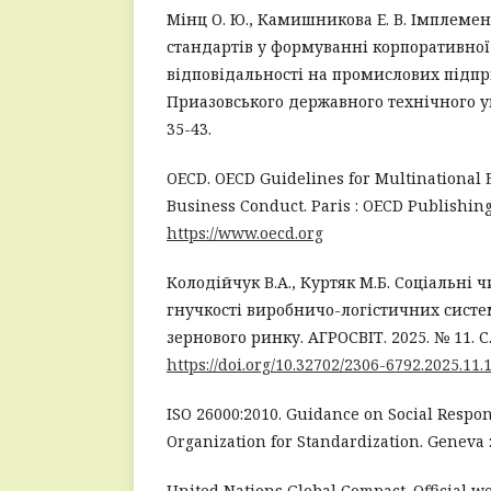
Мінц О. Ю., Камишникова Е. В. Імплеме
стандартів у формуванні корпоративної
відповідальності на промислових підпр
Приазовського державного технічного уні
35-43.
OECD. OECD Guidelines for Multinational 
Business Conduct. Paris : OECD Publishing
https://www.oecd.org
Колодійчук В.А., Куртяк М.Б. Соціальні
гнучкості виробничо-логістичних систе
зернового ринку. АГРОСВІТ. 2025. № 11. С.
https://doi.org/10.32702/2306-6792.2025.11.
ISO 26000:2010. Guidance on Social Respons
Organization for Standardization. Geneva :
United Nations Global Compact. Official we