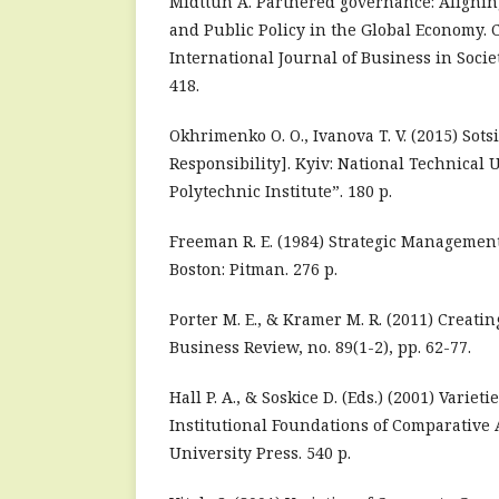
Midttun A. Partnered governance: Alignin
and Public Policy in the Global Economy.
International Journal of Business in Society. 
418.
Okhrimenko O. O., Ivanova T. V. (2015) Sots
Responsibility]. Kyiv: National Technical 
Polytechnic Institute”. 180 p.
Freeman R. E. (1984) Strategic Managemen
Boston: Pitman. 276 p.
Porter M. E., & Kramer M. R. (2011) Creati
Business Review, no. 89(1-2), pp. 62-77.
Hall P. A., & Soskice D. (Eds.) (2001) Variet
Institutional Foundations of Comparative 
University Press. 540 p.