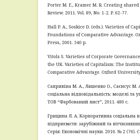
Porter M. E., Kramer M. R. Creating share
Review. 2011. Vol. 89, No. 1-2. P. 62-77.
Hall P. A., Soskice D. (eds.). Varieties of Ca
Foundations of Comparative Advantage. Ox
Press, 2001. 540 p.
Vitols S. Varieties of Corporate Governa
the UK. Varieties of Capitalism: The Instit
Comparative Advantage. Oxford University P
Саприкіна М. А., Ляшенко О., Саєнсус М. 
соціальна відповідальність: моделі та у
ТОВ “Фарбований лист”, 2011. 480 с.
Грицина Л. А. Корпоративна соціальна в
підприємств: зарубіжний та вітчизняни
Серія: Економічні науки. 2016. № 2 (76). С