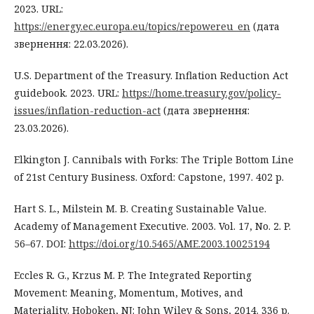
2023. URL:
https://energy.ec.europa.eu/topics/repowereu_en
(дата
звернення: 22.03.2026).
U.S. Department of the Treasury. Inflation Reduction Act
guidebook. 2023. URL:
https://home.treasury.gov/policy-
issues/inflation-reduction-act
(дата звернення:
23.03.2026).
Elkington J. Cannibals with Forks: The Triple Bottom Line
of 21st Century Business. Oxford: Capstone, 1997. 402 p.
Hart S. L., Milstein M. B. Creating Sustainable Value.
Academy of Management Executive. 2003. Vol. 17, No. 2. P.
56–67. DOI:
https://doi.org/10.5465/AME.2003.10025194
Eccles R. G., Krzus M. P. The Integrated Reporting
Movement: Meaning, Momentum, Motives, and
Materiality. Hoboken, NJ: John Wiley & Sons, 2014. 336 p.