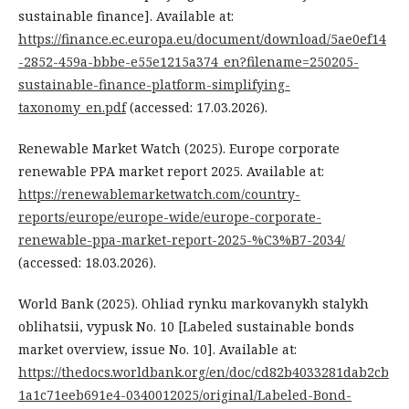
sustainable finance]. Available at:
https://finance.ec.europa.eu/document/download/5ae0ef14
-2852-459a-bbbe-e55e1215a374_en?filename=250205-
sustainable-finance-platform-simplifying-
taxonomy_en.pdf
(accessed: 17.03.2026).
Renewable Market Watch (2025). Europe corporate
renewable PPA market report 2025. Available at:
https://renewablemarketwatch.com/country-
reports/europe/europe-wide/europe-corporate-
renewable-ppa-market-report-2025-%C3%B7-2034/
(accessed: 18.03.2026).
World Bank (2025). Ohliad rynku markovanykh stalykh
oblihatsii, vypusk No. 10 [Labeled sustainable bonds
market overview, issue No. 10]. Available at:
https://thedocs.worldbank.org/en/doc/cd82b4033281dab2cb
1a1c71eeb691e4-0340012025/original/Labeled-Bond-