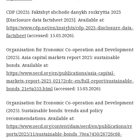
CDP (2023). Faktshyt shchodo danykh rozkryttia 2023
[Disclosure data factsheet 2023]. Available at:
https://www.cdp.net/en/insights/cdp-2023-disclosure-data-
factsheet
(accessed: 15.03.2026).
Organisation for Economic Co-operation and Development
(2025). Asia capital markets report 2025: sustainable
bonds. Available at:
https://www.oecd.org/en/publications/asia-capital-
markets-report-2025_02172cdc-en/full-report/sustainable-
bonds_21e9a353.html
(accessed: 15.03.2026).
Organisation for Economic Co-operation and Development
(2025). Sustainable bonds: trends and policy
recommendations. Available at:
https://www.oecd.org/content/dam/oecd/en/publications/re
ports/2025/11/sustainable-bonds_70ea7450/26726c68-