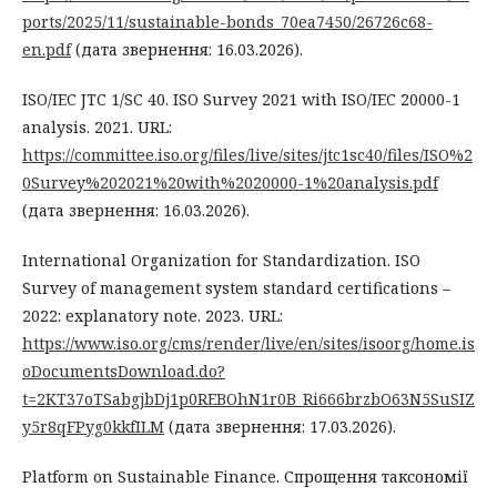
ports/2025/11/sustainable-bonds_70ea7450/26726c68-
en.pdf
(дата звернення: 16.03.2026).
ISO/IEC JTC 1/SC 40. ISO Survey 2021 with ISO/IEC 20000-1
analysis. 2021. URL:
https://committee.iso.org/files/live/sites/jtc1sc40/files/ISO%2
0Survey%202021%20with%2020000-1%20analysis.pdf
(дата звернення: 16.03.2026).
International Organization for Standardization. ISO
Survey of management system standard certifications –
2022: explanatory note. 2023. URL:
https://www.iso.org/cms/render/live/en/sites/isoorg/home.is
oDocumentsDownload.do?
t=2KT37oTSabgjbDj1p0REBOhN1r0B_Ri666brzbO63N5SuSIZ
y5r8qFPyg0kkfILM
(дата звернення: 17.03.2026).
Platform on Sustainable Finance. Спрощення таксономії