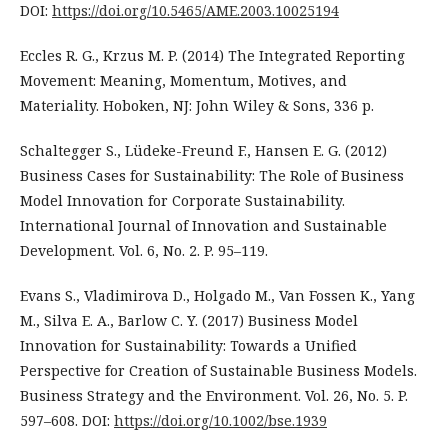
DOI:
https://doi.org/10.5465/AME.2003.10025194
Eccles R. G., Krzus M. P. (2014) The Integrated Reporting
Movement: Meaning, Momentum, Motives, and
Materiality. Hoboken, NJ: John Wiley & Sons, 336 p.
Schaltegger S., Lüdeke-Freund F., Hansen E. G. (2012)
Business Cases for Sustainability: The Role of Business
Model Innovation for Corporate Sustainability.
International Journal of Innovation and Sustainable
Development. Vol. 6, No. 2. P. 95–119.
Evans S., Vladimirova D., Holgado M., Van Fossen K., Yang
M., Silva E. A., Barlow C. Y. (2017) Business Model
Innovation for Sustainability: Towards a Unified
Perspective for Creation of Sustainable Business Models.
Business Strategy and the Environment. Vol. 26, No. 5. P.
597–608. DOI:
https://doi.org/10.1002/bse.1939