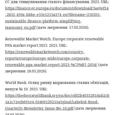
ЄС для стимулювання сталого фінансування. 2025. URL:
https://finance.ec.europa.eu/document/download/5ae0ef14
-2852-459a-bbbe-e55e1215a374_en?filename=250205-
sustainable-finance-platform-simplifying-
taxonomy_en.pdf
(дата звернення: 17.03.2026).
Renewable Market Watch. Europe corporate renewable
PPA market report 2025. 2025. URL:
https://renewablemarketwatch.com/country-
reports/europe/europe-wide/europe-corporate-
renewable-ppa-market-report-2025-%C3%B7-2034/
(дата
звернення: 18.03.2026).
World Bank. Огляд ринку маркованих сталих облігацій,
випуск № 10. 2025. URL:
https://thedocs.worldbank.org/en/doc/cd82b4033281dab2cb
1a1c71eeb691e4-0340012025/original/Labeled-Bond-
Quarterly-Newsletter-Issue-No-10.pdf
(дата звернення:
18.03.2026).