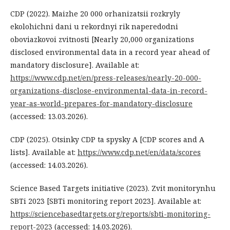
CDP (2022). Maizhe 20 000 orhanizatsii rozkryly
ekolohichni dani u rekordnyi rik naperedodni
oboviazkovoi zvitnosti [Nearly 20,000 organizations
disclosed environmental data in a record year ahead of
mandatory disclosure]. Available at:
https://www.cdp.net/en/press-releases/nearly-20-000-
organizations-disclose-environmental-data-in-record-
year-as-world-prepares-for-mandatory-disclosure
(accessed: 13.03.2026).
CDP (2025). Otsinky CDP ta spysky A [CDP scores and A
lists]. Available at:
https://www.cdp.net/en/data/scores
(accessed: 14.03.2026).
Science Based Targets initiative (2023). Zvit monitorynhu
SBTi 2023 [SBTi monitoring report 2023]. Available at:
https://sciencebasedtargets.org/reports/sbti-monitoring-
report-2023
(accessed: 14.03.2026).