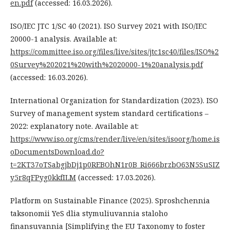
en.pdf
(accessed: 16.03.2026).
ISO/IEC JTC 1/SC 40 (2021). ISO Survey 2021 with ISO/IEC
20000-1 analysis. Available at:
https://committee.iso.org/files/live/sites/jtc1sc40/files/ISO%2
0Survey%202021%20with%2020000-1%20analysis.pdf
(accessed: 16.03.2026).
International Organization for Standardization (2023). ISO
Survey of management system standard certifications –
2022: explanatory note. Available at:
https://www.iso.org/cms/render/live/en/sites/isoorg/home.is
oDocumentsDownload.do?
t=2KT37oTSabgjbDj1p0REBOhN1r0B_Ri666brzbO63N5SuSIZ
y5r8qFPyg0kkfILM
(accessed: 17.03.2026).
Platform on Sustainable Finance (2025). Sproshchennia
taksonomii YeS dlia stymuliuvannia staloho
finansuvannia [Simplifying the EU Taxonomy to foster