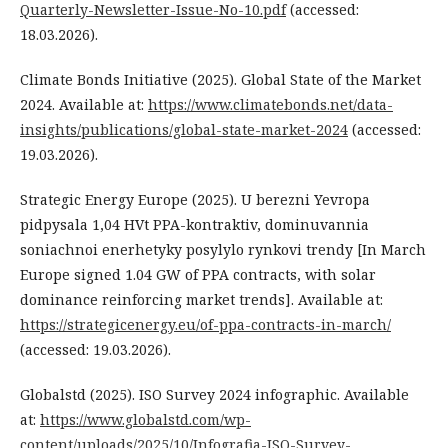
Quarterly-Newsletter-Issue-No-10.pdf
(accessed:
18.03.2026).
Climate Bonds Initiative (2025). Global State of the Market
2024. Available at:
https://www.climatebonds.net/data-
insights/publications/global-state-market-2024
(accessed:
19.03.2026).
Strategic Energy Europe (2025). U berezni Yevropa
pidpysala 1,04 HVt PPA-kontraktiv, dominuvannia
soniachnoi enerhetyky posylylo rynkovi trendy [In March
Europe signed 1.04 GW of PPA contracts, with solar
dominance reinforcing market trends]. Available at:
https://strategicenergy.eu/of-ppa-contracts-in-march/
(accessed: 19.03.2026).
Globalstd (2025). ISO Survey 2024 infographic. Available
at:
https://www.globalstd.com/wp-
content/uploads/2025/10/Infografia-ISO-Survey-