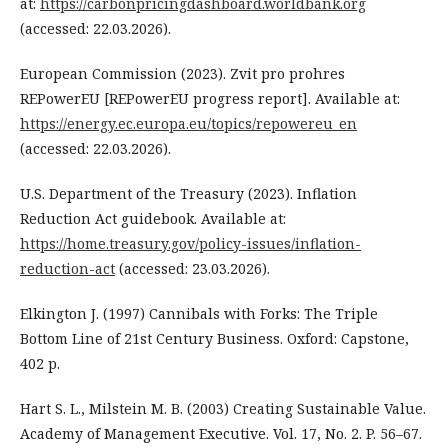
at:
https://carbonpricingdashboard.worldbank.org
(accessed: 22.03.2026).
European Commission (2023). Zvit pro prohres
REPowerEU [REPowerEU progress report]. Available at:
https://energy.ec.europa.eu/topics/repowereu_en
(accessed: 22.03.2026).
U.S. Department of the Treasury (2023). Inflation
Reduction Act guidebook. Available at:
https://home.treasury.gov/policy-issues/inflation-
reduction-act
(accessed: 23.03.2026).
Elkington J. (1997) Cannibals with Forks: The Triple
Bottom Line of 21st Century Business. Oxford: Capstone,
402 p.
Hart S. L., Milstein M. B. (2003) Creating Sustainable Value.
Academy of Management Executive. Vol. 17, No. 2. P. 56–67.