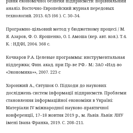
рівня економічної безпеки підприємств: порівняльний
аналіз. Восточно-Европейский журнал передовых
технологий. 2013. 6/3 (66 ). C. 30–34.
Програмно-цільовий метод у бюджетному процесі / М.
Я. Азаров, Ф. О. Ярошенко, О. І. Амоша (кер. авт. кол.). Т.4.
К. : НДФІ, 2004. 368 с.
Кочкаров Р.А. Целевые программы: инструментальная
піддержка; Фин. акад. при Пр-ве РФ.- М.: ЗАО «Изд-во
«Экономика»», 2007. 223 с
Хоронжий А., Євтушок О. Підходи до наукових
досліджень систем інформації підприємств. Проблеми
становлення інформаційної економіки в Україні:
Матеріали IV міжнародної науково-практичної
конференції, 17–18 жовтня 2019 р., м. Львів. Львів: ЛНУ
імені Івана Франка, 2019. С. 208–211.