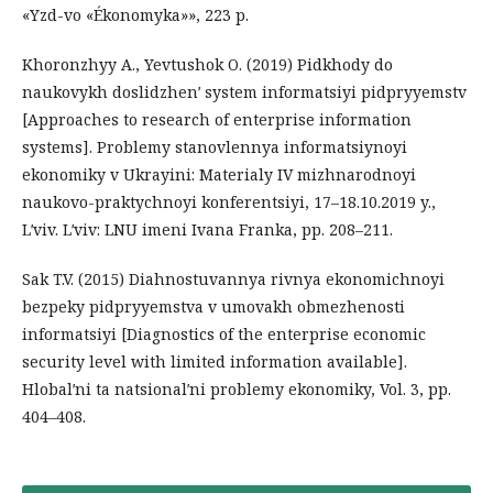
«Yzd-vo «Ékonomyka»», 223 p.
Khoronzhyy A., Yevtushok O. (2019) Pidkhody do
naukovykh doslidzhenʹ system informatsiyi pidpryyemstv
[Approaches to research of enterprise information
systems]. Problemy stanovlennya informatsiynoyi
ekonomiky v Ukrayini: Materialy IV mizhnarodnoyi
naukovo-praktychnoyi konferentsiyi, 17–18.10.2019 y.,
Lʹviv. Lʹviv: LNU imeni Ivana Franka, pp. 208–211.
Sak T.V. (2015) Diahnostuvannya rivnya ekonomichnoyi
bezpeky pidpryyemstva v umovakh obmezhenosti
informatsiyi [Diagnostics of the enterprise economic
security level with limited information available].
Hlobalʹni ta natsionalʹni problemy ekonomiky, Vol. 3, pp.
404–408.