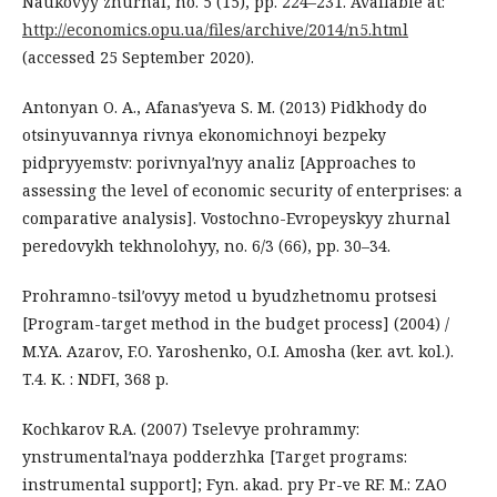
Naukovyy zhurnal, no. 5 (15), pp. 224–231. Available at:
http://economics.opu.ua/files/archive/2014/n5.html
(accessed 25 September 2020).
Antonyan O. A., Afanasʹyeva S. M. (2013) Pidkhody do
otsinyuvannya rivnya ekonomichnoyi bezpeky
pidpryyemstv: porivnyalʹnyy analiz [Approaches to
assessing the level of economic security of enterprises: a
comparative analysis]. Vostochno-Evropeyskyy zhurnal
peredovykh tekhnolohyy, no. 6/3 (66), pp. 30–34.
Prohramno-tsilʹovyy metod u byudzhetnomu protsesi
[Program-target method in the budget process] (2004) /
M.YA. Azarov, F.O. Yaroshenko, O.I. Amosha (ker. avt. kol.).
T.4. K. : NDFI, 368 p.
Kochkarov R.A. (2007) Tselevye prohrammy:
ynstrumentalʹnaya podderzhka [Target programs:
instrumental support]; Fyn. akad. pry Pr-ve RF. M.: ZAO