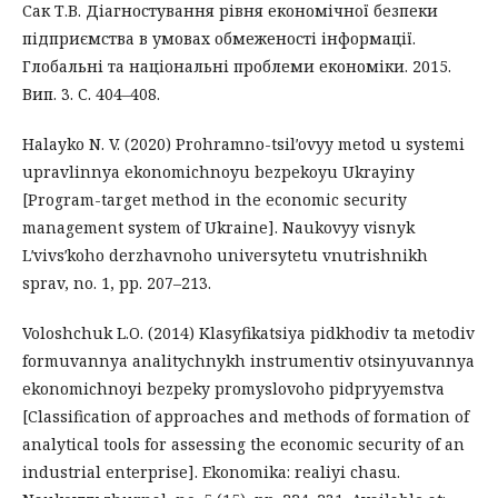
Сак Т.В. Діагностування рівня економічної безпеки
підприємства в умовах обмеженості інформації.
Глобальні та національні проблеми економіки. 2015.
Вип. 3. C. 404–408.
Halayko N. V. (2020) Prohramno-tsilʹovyy metod u systemi
upravlinnya ekonomichnoyu bezpekoyu Ukrayiny
[Program-target method in the economic security
management system of Ukraine]. Naukovyy visnyk
Lʹvivsʹkoho derzhavnoho universytetu vnutrishnikh
sprav, no. 1, pp. 207–213.
Voloshchuk L.O. (2014) Klasyfikatsiya pidkhodiv ta metodiv
formuvannya analitychnykh instrumentiv otsinyuvannya
ekonomichnoyi bezpeky promyslovoho pidpryyemstva
[Classification of approaches and methods of formation of
analytical tools for assessing the economic security of an
industrial enterprise]. Ekonomika: realiyi chasu.