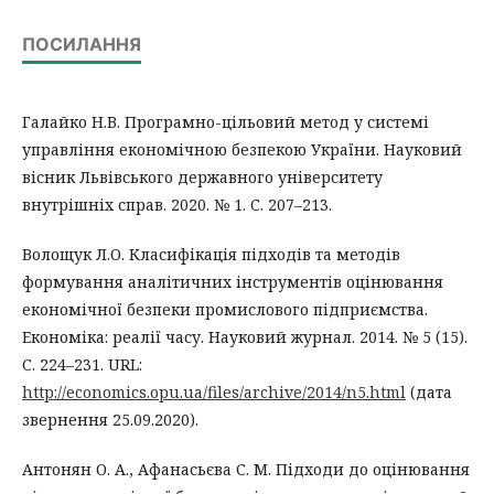
ПОСИЛАННЯ
Галайко Н.В. Програмно-цільовий метод у системі
управління економічною безпекою України. Науковий
вісник Львівського державного університету
внутрішніх справ. 2020. № 1. C. 207–213.
Волощук Л.О. Класифікація підходів та методів
формування аналітичних інструментів оцінювання
економічної безпеки промислового підприємства.
Економіка: реалії часу. Науковий журнал. 2014. № 5 (15).
С. 224–231. URL:
http://economics.opu.ua/files/archive/2014/n5.html
(дата
звернення 25.09.2020).
Антонян О. А., Афанасьєва С. М. Підходи до оцінювання