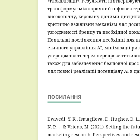
«глокалізації». Результати підтверджуют
трансформує міжнародний інфлюенсер
високоточну, керовану даними дисцип
критично важливий механізм для дося
узгодженості бренду та необхідної лока
Подальші дослідження необхідні для 
етичного управління AI, мінімізації ри
упередженості через нерепрезентативн
також для забезпечення безшовної крос
для повної реалізації потенціалу AI в да
ПОСИЛАННЯ
Dwivedi, Y. K., Ismagilova, E., Hughes, D. L., 
N. P., ... & Vriens, M. (2021). Setting the fu
marketing research: Perspectives and rese