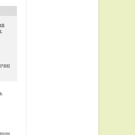
кий
:
ІЧНІ
В.
mmons