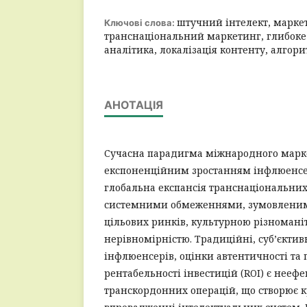
штучний інтелект, марке
Ключові слова:
транснаціональний маркетинг, глибоке
аналітика, локалізація контенту, алго
АНОТАЦІЯ
Сучасна парадигма міжнародного марк
експоненційним зростанням інфлюенсе
глобальна експансія транснаціональних 
системними обмеженнями, зумовленим
цільових ринків, культурною різномані
нерівномірністю. Традиційні, суб’єктив
інфлюенсерів, оцінки автентичності та
рентабельності інвестицій (ROI) є нее
транскордонних операцій, що створює к