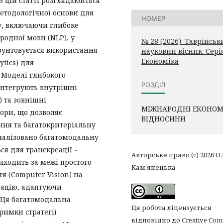
 цій статті розглядаюиться
етодологічної основи для
НОМЕР
ту, включаючи глибоке
родної мови (NLP), у
№ 28 (2026): Таврійсь
ґрунтовується використання
науковий вісник. Серія
Економіка
ytics) для
 Моделі глибокого
РОЗДІЛ
інтегрують внутрішні
) та зовнішні
МІЖНАРОДНІ ЕКОНОМ
ори, що дозволяє
ВІДНОСИНИ
ня та багатокритеріальну
налізовано багатомодальну
ся для транскреації -
Авторське право (c) 2026 О.
иходить за межі простого
Кам’янецька
я (Computer Vision) на
зацію, адаптуючи
 Ця багатомодальна
Ця робота ліцензується
римки стратегії
відповідно до
Creative Co