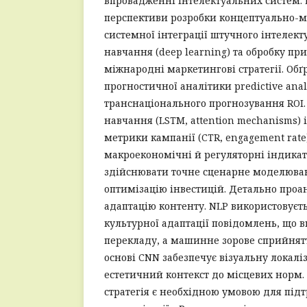
впровадженні інтелектуальних систем. В
перспективи розробки концептуально-м
системної інтеграції штучного інтелек
навчання (deep learning) та обробку при
міжнародні маркетингові стратегії. Об
прогностичної аналітики predictive anal
транснаціонального прогнозування ROI.
навчання (LSTM, attention mechanisms) 
метрики кампанії (CTR, engagement rate
макроекономічні й регуляторні індикат
здійснювати точне сценарне моделюван
оптимізацію інвестицій. Детально проа
адаптацію контенту. NLP використовуєть
культурної адаптації повідомлень, що в
перекладу, а машинне зорове сприйнятт
основі CNN забезпечує візуальну локалі
естетичний контекст до місцевих норм.
стратегія є необхідною умовою для підт