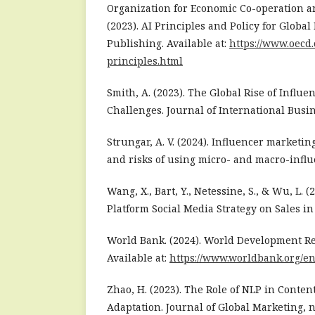
Organization for Economic Co-operation 
(2023). AI Principles and Policy for Glob
Publishing. Available at:
https://www.oecd.
principles.html
Smith, A. (2023). The Global Rise of Influ
Challenges. Journal of International Busin
Strungar, A. V. (2024). Influencer marketin
and risks of using micro- and macro-influ
Wang, X., Bart, Y., Netessine, S., & Wu, L. (
Platform Social Media Strategy on Sales i
World Bank. (2024). World Development Re
Available at:
https://www.worldbank.org/e
Zhao, H. (2023). The Role of NLP in Conten
Adaptation. Journal of Global Marketing, no