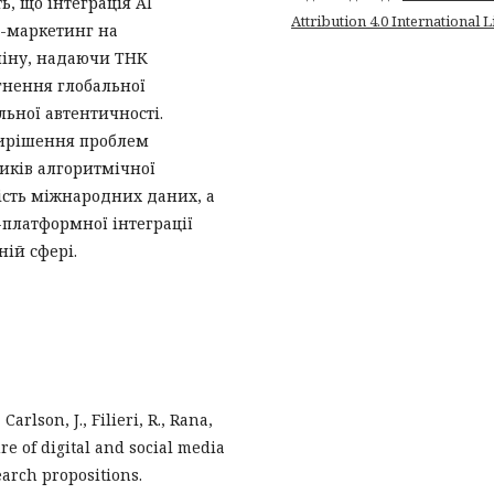
ь, що інтеграція AI
Attribution 4.0 International 
-маркетинг на
ліну, надаючи ТНК
гнення глобальної
льної автентичності.
вирішення проблем
зиків алгоритмічної
ість міжнародних даних, а
-платформної інтеграції
ній сфері.
Carlson, J., Filieri, R., Rana,
ture of digital and social media
arch propositions.