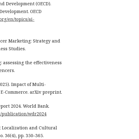
and Development (OECD).
al Development. OECD
org/en/topics/ai-
encer Marketing: Strategy and
ess Studies.
g: assessing the effectiveness
encers.
2025). Impact of Multi-
n E-Commerce. arXiv preprint.
port 2024. World Bank.
n/publication/wdr2024
t Localization and Cultural
. 36(4), pp. 350–365.