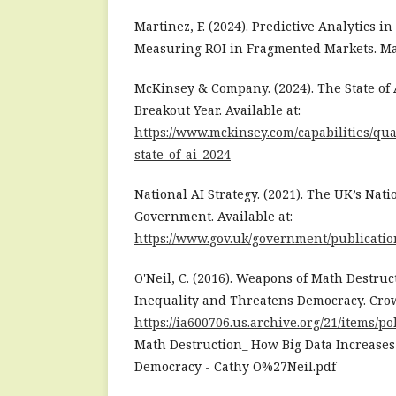
Martinez, F. (2024). Predictive Analytics in
Measuring ROI in Fragmented Markets. Ma
McKinsey & Company. (2024). The State of A
Breakout Year. Available at:
https://www.mckinsey.com/capabilities/qu
state-of-ai-2024
National AI Strategy. (2021). The UK’s Nati
Government. Available at:
https://www.gov.uk/government/publication
O'Neil, C. (2016). Weapons of Math Destruc
Inequality and Threatens Democracy. Crown
https://ia600706.us.archive.org/21/items/
Math Destruction_ How Big Data Increases
Democracy - Cathy O%27Neil.pdf