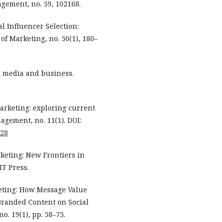
gement, no. 59, 102168.
al Influencer Selection:
f Marketing, no. 56(1), 180–
al media and business.
 marketing: exploring current
gement, no. 11(1). DOI:
728
arketing: New Frontiers in
T Press.
keting: How Message Value
Branded Content on Social
o. 19(1), pp. 58–73.