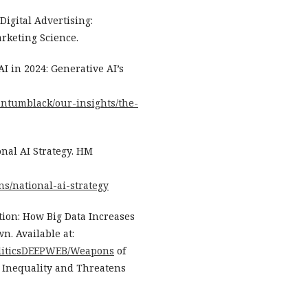
 Digital Advertising:
rketing Science.
I in 2024: Generative AI’s
antumblack/our-insights/the-
onal AI Strategy. HM
s/national-ai-strategy
tion: How Big Data Increases
. Available at:
politicsDEEPWEB/Weapons
of
 Inequality and Threatens