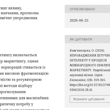
тинг впливу,
ОПУБЛІКОВАНО
 навчання, прогнозна
ритмічне упередження
2026-06-25
ЯК ЦИТУВАТИ
Кам’янецька, О. (2026).
етингу визначається
ВПРОВАДЖЕННЯ ШТУЧН
ІНТЕЛЕКТУ У ПРОЦЕСИ
р-маркетингу, однак
МІЖНАРОДНОГО ІНФЛЮ
корпорацій стикається із
МАРКЕТИНГУ.
Таврійськи
и високою фрагментацією
науковий вісник. Серія:
тністю та регуляторною
Економіка
, (28), 359-365.
https://doi.org/10.32782/2708
ні методи підбору
0366/2026.28.41
 прогнозування
фективними для масштабних
Формати цитування
ритичну потребу у