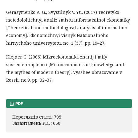
Gerasymenko A. G., Svystilnyk V. Yu. (2017) Teoretyko-
metodolohichnyi analiz zmistu informatsiinoi ekonomiky
[Theoretical and methodological analysis of information
economy]. Ekonomichnyi visnyk Natsionalnoho
hirnychoho universytetu. no. 1 (57). pp. 19–27.
Klejner G. (2006) Mikroekonomika znanij i mify
sovremennoj teorii [Microeconomics of knowledge and
the mythes of modern theory]. Vysshee obrazovanie v
Rossii. no.9. pp. 32–37.
PDF
Переглядів статті: 795
Завантажень PDF: 630