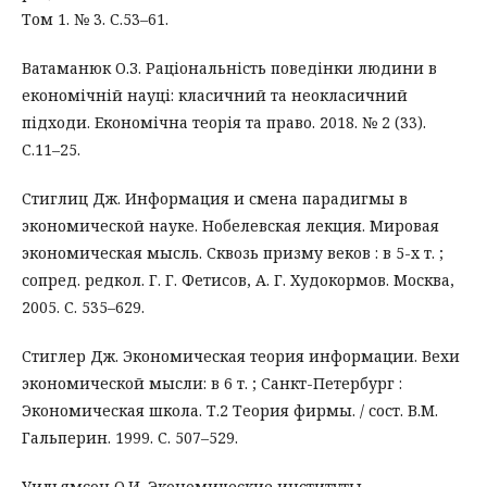
Том 1. № 3. С.53–61.
Ватаманюк О.З. Раціональність поведінки людини в
економічній науці: класичний та неокласичний
підходи. Економічна теорія та право. 2018. № 2 (33).
С.11–25.
Стиглиц Дж. Информация и смена парадигмы в
экономической науке. Нобелевская лекция. Мировая
экономическая мысль. Сквозь призму веков : в 5-х т. ;
сопред. редкол. Г. Г. Фетисов, А. Г. Худокормов. Москва,
2005. С. 535–629.
Стиглер Дж. Экономическая теория информации. Вехи
экономической мысли: в 6 т. ; Санкт-Петербург :
Экономическая школа. Т.2 Теория фирмы. / сост. В.М.
Гальперин. 1999. С. 507–529.
Уильямсон О.И. Экономические институты