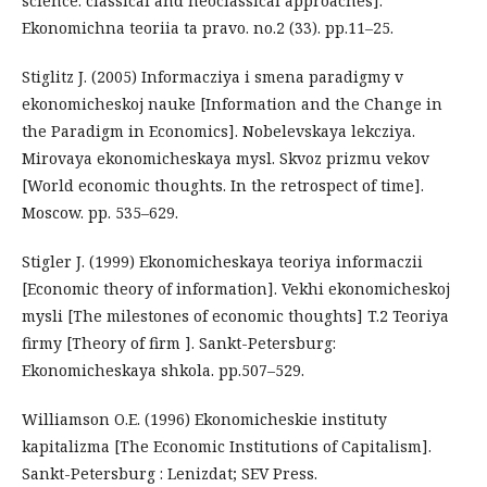
science: classical and neoclassical approaches].
Ekonomichna teoriia ta pravo. no.2 (33). pp.11–25.
Stiglitz J. (2005) Informacziya i smena paradigmy v
ekonomicheskoj nauke [Information and the Change in
the Paradigm in Economics]. Nobelevskaya lekcziya.
Mirovaya ekonomicheskaya mysl. Skvoz prizmu vekov
[World economic thoughts. In the retrospect of time].
Moscow. pp. 535–629.
Stigler J. (1999) Ekonomicheskaya teoriya informaczii
[Economic theory of information]. Vekhi ekonomicheskoj
mysli [The milestones of economic thoughts] T.2 Teoriya
firmy [Theory of firm ]. Sankt-Petersburg:
Ekonomicheskaya shkola. pp.507–529.
Williamson O.E. (1996) Ekonomicheskie instituty
kapitalizma [The Economic Institutions of Capitalism].
Sankt-Petersburg : Lenizdat; SEV Press.