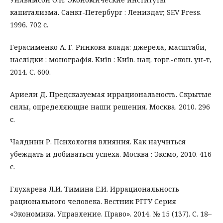
капитализма. Санкт-Петербург : Лениздат; SEV Press.
1996. 702 с.
Герасименко А. Г. Ринкова влада: джерела, масштаби,
наслідки : монографія. Київ : Київ. нац. торг.-екон. ун-т,
2014. С. 600.
Ариели Д. Предсказуемая иррациональность. Скрытые
силы, определяющие наши решения. Москва. 2010. 296
с.
Чалдини Р. Психология влияния. Как научиться
убеждать и добиваться успеха. Москва : Эксмо, 2010. 416
с.
Глухарева Л.И. Тимина Е.И. Иррациональность
рационального человека. Вестник РГГУ Серия
«Экономика. Управление. Право». 2014. № 15 (137). С. 18–