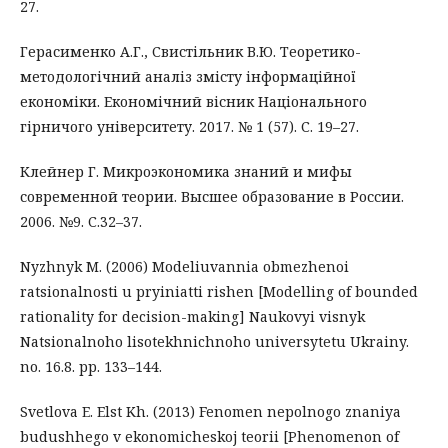
27.
Герасименко А.Г., Свистільник В.Ю. Теоретико-
методологічний аналіз змісту інформаційної
економіки. Економічний вісник Національного
гірничого університету. 2017. № 1 (57). С. 19–27.
Клейнер Г. Микроэкономика знаний и мифы
современной теории. Высшее образование в России.
2006. №9. С.32–37.
Nyzhnyk M. (2006) Modeliuvannia obmezhenoi
ratsionalnosti u pryiniatti rishen [Modelling of bounded
rationality for decision-making] Naukovyi visnyk
Natsionalnoho lisotekhnichnoho universytetu Ukrainy.
no. 16.8. pp. 133–144.
Svetlova E. Elst Kh. (2013) Fenomen nepolnogo znaniya
budushhego v ekonomicheskoj teorii [Phenomenon of