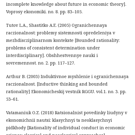
incomplete knowledge about future in economic theory].
Voprosy ekonomiki. no. 8. pp. 83–105.
Tutov L.A., Shastitko A.E. (2005) Ogranichennaya
raczionalnost: problemy sistemnosti opredeleniya v
mezhdiscziplinarnom kontekste [Bounded rationality:
problems of consistent determination under
interdisciplinary]. Obshhestvennye nauki i
sovremennost. no. 2. pp. 117–127.
Arthur B. (2003) Induktivnoe myshlenie i ogranichennaya
raczionalnost. [Inductive thinking and bounded
rationality] Ekonomicheskij vestnik RGGU. vol.1. no. 3. pp.
53–61.
Vatamaniuk O.Z. (2018) Ratsionalnist povedinky liudyny v
ekonomichnii nautsi: klasychnyi ta neoklasychnyi
pidkhody [Rationality of individual conduct in economic