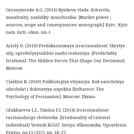
Gerasymenko A.G. (2014) Rynkova vlada: dzherela,
masshtaby, naslidky: monohrafiia. [Market power ;
sources, scope and consequences: monograph] Kyiv : Kyiv.
nats. torh.-ekon. un-t.
Ariely D. (2010) Predskazuemaya irraczionalnost. Skrytye
sily, opredelyayushhie nashi resheniya. [Predictably
Irrational: The Hidden Forces That Shape Our Decisions]
Moscow.
Cialdini R. (2010) Psikhologiya vliyaniya. Kak nauchitsya
ubezhdat i dobivatsya uspekha [Influence: The
Psychology of Persuasion]. Moscow: Eksmo.
Glukhareva L.I., Timina E.I. (2014) Irraczionalnost
raczionalnogo cheloveka. [Irrationality of rational
individual] Vestnik RGGU. Seriya «Ekonomika. Upravlenie.
Pravo». no.15 (137). pp. 18–27.