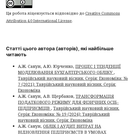
Ця робота ліцензується відповідно до
Creative Commons
Attribution 4.0 International License
.
Статті цього автора (авторів), які найбільше
читають
А.Ж. Сакун, А.Ю. Юрченко,
ПРОЦЕС І ТЕНДЕНЦІЇ
МОДЕЛЮВАННЯ БУХГАЛТЕРСЬКОГО ОБЛІКУ
,
Таврійський науковий вісник. Серія: Економіка: №
7 (2021): Таврійський науковий вісник. Серія:
Економіка
А.Ж. Сакун, А.В. Щербаков,
ТРАНСФОРМАЦІЯ
ПОДАТКОВОГО РЕЖИМУ ДЛЯ ФІЗИЧНИХ ОСІБ-
ПІДПРИЄМЦІВ
,
Таврійський науковий вісник.
Серія: Економіка: № 19 (2024): Таврійський
науковий вісник. Серія: Економіка
А.Ж. Сакун,
ОБЛІК І АУДИТ ВИТРАТ НА
ВІДНОВЛЕННЯ ПІДПРИЄМСТВ В УМОВАХ