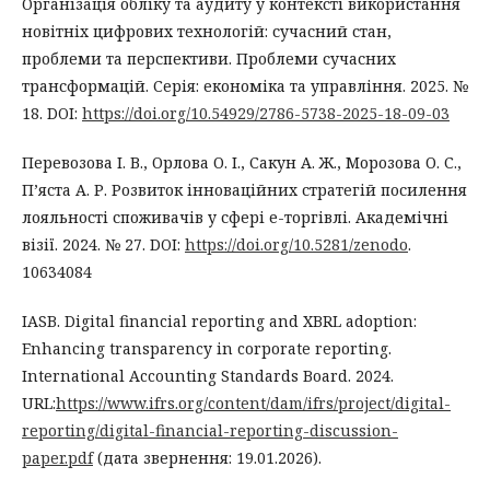
Організація обліку та аудиту у контексті використання
новітніх цифрових технологій: сучасний стан,
проблеми та перспективи. Проблеми сучасних
трансформацій. Серія: економіка та управління. 2025. №
18. DOI:
https://doi.org/10.54929/2786-5738-2025-18-09-03
Перевозова І. В., Орлова О. І., Сакун А. Ж., Морозова О. С.,
П’яста А. Р. Розвиток інноваційних стратегій посилення
лояльності споживачів у сфері е-торгівлі. Академічні
візії. 2024. № 27. DOI:
https://doi.org/10.5281/zenodo
.
10634084
IASB. Digital financial reporting and XBRL adoption:
Enhancing transparency in corporate reporting.
International Accounting Standards Board. 2024.
URL:
https://www.ifrs.org/content/dam/ifrs/project/digital-
reporting/digital-financial-reporting-discussion-
paper.pdf
(дата звернення: 19.01.2026).