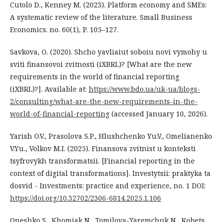
Cutolo D., Kenney M. (2023). Platform economy and SMEs:
A systematic review of the literature. Small Business
Economics. no. 60(1), P. 105–127.
Savkova, O. (2020). Shcho yavliaiut soboiu novi vymohy u
sviti finansovoi zvitnosti (iXBRL)? [What are the new
requirements in the world of financial reporting
(iXBRL)?]. Available at:
https://www.bdo.ua/uk-ua/blogs-
2/consulting/what-are-the-new-requirements-in-the-
world-of-financial-reporting
(accessed January 10, 2026).
Yarish O.V., Prasolova S.P., Hlushchenko Yu.V., Omelianenko
V.Yu., Volkov M.I. (2025). Finansova zvitnist u konteksti
tsyfrovykh transformatsii. [Financial reporting in the
context of digital transformations]. Investytsii: praktyka ta
dosvid - Investments: practice and experience, no. 1 DOI:
https://doi.org/10.32702/2306-6814.2025.1.106
Oneshko S., Khomiak N., Tomilova-Yaremchuk N., Kobets