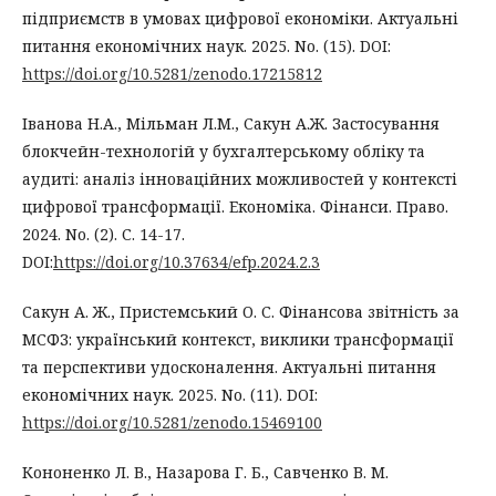
підприємств в умовах цифрової економіки. Актуальні
питання економічних наук. 2025. No. (15). DOI:
https://doi.org/10.5281/zenodo.17215812
Іванова Н.А., Мільман Л.М., Сакун А.Ж. Застосування
блокчейн-технологій у бухгалтерському обліку та
аудиті: аналіз інноваційних можливостей у контексті
цифрової трансформації. Економіка. Фінанси. Право.
2024. No. (2). С. 14-17.
DOI:
https://doi.org/10.37634/efp.2024.2.3
Сакун А. Ж., Пристемський О. С. Фінансова звітність за
МСФЗ: український контекст, виклики трансформації
та перспективи удосконалення. Актуальні питання
економічних наук. 2025. No. (11). DOI:
https://doi.org/10.5281/zenodo.15469100
Кононенко Л. В., Назарова Г. Б., Савченко В. М.