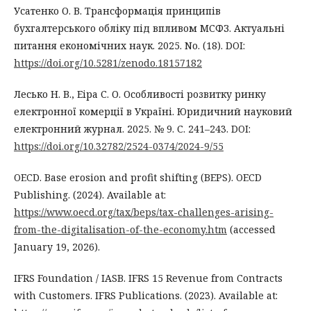
Усатенко О. В. Трансформація принципів
бухгалтерського обліку під впливом МСФЗ. Актуальні
питання економічних наук. 2025. No. (18). DOI:
https://doi.org/10.5281/zenodo.18157182
Лесько Н. В., Еіра С. О. Особливості розвитку ринку
електронної комерції в Україні. Юридичний науковий
електронний журнал. 2025. № 9. С. 241–243. DOI:
https://doi.org/10.32782/2524-0374/2024-9/55
OECD. Base erosion and profit shifting (BEPS). OECD
Publishing. (2024). Available at:
https://www.oecd.org/tax/beps/tax-challenges-arising-
from-the-digitalisation-of-the-economy.htm
(accessed
January 19, 2026).
IFRS Foundation / IASB. IFRS 15 Revenue from Contracts
with Customers. IFRS Publications. (2023). Available at: