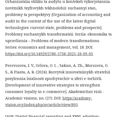
Orhanizatsiia obliku ta audytu u konteksti vykorystannia
novitnikh tsyfrovykh tekhnolohii: suchasnyi stan,
problemy ta perspektyvy [Organization of accounting and
audit in the context of the use of the latest digital
technologies: current state, problems and prospects].
Problemy suchasnykh transformatsii. Seriia: ekonomika ta
upravlinnia – Problems of modern transformations.
Series: economics and management, vol. 18. DOI:
https://doi.org/10.54929/2786-5738-2025-18-09-03
Perevozova, I. V., Orlova, O. I. , Sakun, A. Zh., Morozova, O.
S., & Piasta, A. R. (2024). Rozvytok innovatsiinykh stratehii
posylennia loialnosti spozhyvachiv u sferi e-torhivli.
[Development of innovative strategies to strengthen
consumer loyalty in e-commerce]. Akademichni vizii -
Academic visions, no. (27). DOI:
https://academy-
vision.org/index.php/av/article/view/895
IASB. Digital financial reporting and XBRL adoption: