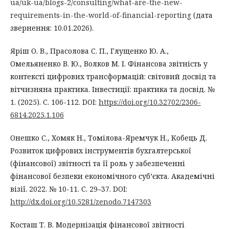
ua/uk-ua/blogs-2/consulting/what-are-the-new-
requirements-in-the-world-of-financial-reporting
(дата
звернення: 10.01.2026).
Яріш О. В., Прасолова С. П., Глущенко Ю. А.,
Омельяненко В. Ю., Волков М. І. Фінансова звітність у
контексті цифрових трансформацій: світовий досвід та
вітчизняна практика. Інвестиції: практика та досвід. №
1. (2025). С. 106-112. DOI:
https://doi.org/10.32702/2306-
6814.2025.1.106
Онешко С., Хомяк Н., Томілова-Яремчук Н., Кобець Д.
Розвиток цифрових інструментів бухгалтерської
(фінансової) звітності та її роль у забезпеченні
фінансової безпеки економічного суб’єкта. Академічні
візії. 2022. № 10-11. С. 29–37. DOI:
http://dx.doi.org/10.5281/zenodo.7147303
Косташ Т. В. Модернізація фінансової звітності