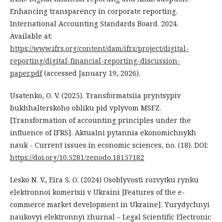
Enhancing transparency in corporate reporting.
International Accounting Standards Board. 2024.
Available at:
https://www.ifrs.org/content/dam/ifrs/project/digital-
reporting/digital-financial-reporting-discussion-
paper.pdf
(accessed January 19, 2026).
Usatenko, O. V. (2025). Transformatsiia pryntsypiv
bukhhalterskoho obliku pid vplyvom MSFZ.
[Transformation of accounting principles under the
influence of IFRS]. Aktualni pytannia ekonomichnykh
nauk - Current issues in economic sciences, no. (18). DOI:
https://doi.org/10.5281/zenodo.18157182
Lesko N. V., Eira S. O. (2024) Osoblyvosti rozvytku rynku
elektronnoi komertsii v Ukraini [Features of the e-
commerce market development in Ukraine]. Yurydychnyi
naukovyi elektronnyi zhurnal – Legal Scientific Electronic