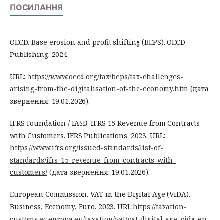
ПОСИЛАННЯ
OECD. Base erosion and profit shifting (BEPS). OECD
Publishing. 2024.
URL:
https://www.oecd.org/tax/beps/tax-challenges-
arising-from-the-digitalisation-of-the-economy.htm
(дата
звернення: 19.01.2026).
IFRS Foundation / IASB. IFRS 15 Revenue from Contracts
with Customers. IFRS Publications. 2023. URL:
https://www.ifrs.org/issued-standards/list-of-
standards/ifrs-15-revenue-from-contracts-with-
customers/
(дата звернення: 19.01.2026).
European Commission. VAT in the Digital Age (ViDA).
Business, Economy, Euro. 2023. URL:
https://taxation-
customs.ec.europa.eu/taxation/vat/vat-digital-age-vida_en