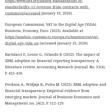
https://www.ifrs.org/issued-standards/list-of-
standards/ifrs-15-revenue-from-contracts-with-
customers/(accessed
January 19, 2026).
European Commission. VAT in the Digital Age (ViDA).
Business, Economy, Euro. (2023). Available at:
https://taxation-customs.ec.europa.eu/taxation/vat/vat-
digital-age-vida_en
(accessed January 19, 2026).
Bartolacci F., Leone G., Orlando B. (2022). The impact of
XBRL adoption on financial reporting transparency: A
literature review. Accounting Research Journal. No. 35(4),
P. 432–456.
Perdana A., Widjaja R., Putra M. (2023). XBRL adoption and
financial transparency: Empirical evidence from
emerging markets. Journal of Business Economics and
Management. no. 24(2), P. 112–129.