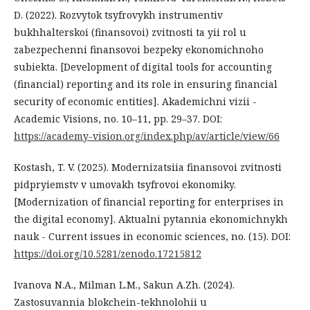
D. (2022). Rozvytok tsyfrovykh instrumentiv
bukhhalterskoi (finansovoi) zvitnosti ta yii rol u
zabezpechenni finansovoi bezpeky ekonomichnoho
subiekta. [Development of digital tools for accounting
(financial) reporting and its role in ensuring financial
security of economic entities]. Akademichni vizii -
Academic Visions, no. 10–11, pp. 29–37. DOI:
https://academy-vision.org/index.php/av/article/view/66
Kostash, T. V. (2025). Modernizatsiia finansovoi zvitnosti
pidpryiemstv v umovakh tsyfrovoi ekonomiky.
[Modernization of financial reporting for enterprises in
the digital economy]. Aktualni pytannia ekonomichnykh
nauk - Current issues in economic sciences, no. (15). DOI:
https://doi.org/10.5281/zenodo.17215812
Ivanova N.A., Milman L.M., Sakun A.Zh. (2024).
Zastosuvannia blokchein-tekhnolohii u