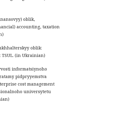
inansovyy) oblik,
nancial) accounting, taxation
n)
Bukhhalterskyy oblik:
 TSUL. (in Ukrainian)
lyvosti informatsiynoho
ratamy pidpryyemstva
enterprise cost management
sionalnoho universytetu
nian)