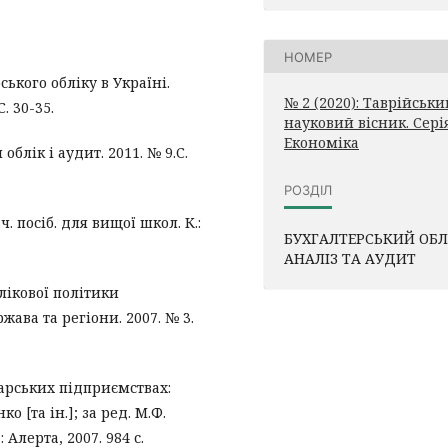
НОМЕР
ького обліку в Україні.
№ 2 (2020): Таврійськи
. 30-35.
науковий вісник. Серія
Економіка
облік і аудит. 2011. № 9.С.
РОЗДІЛ
ч. посіб. для вищої школ. К.:
БУХГАЛТЕРСЬКИЙ ОБЛ
АНАЛІЗ ТА АУДИТ
лікової політики
ава та регіони. 2007. № 3.
арських підприємствах:
ко [та ін.]; за ред. М.Ф.
: Алерта, 2007. 984 с.