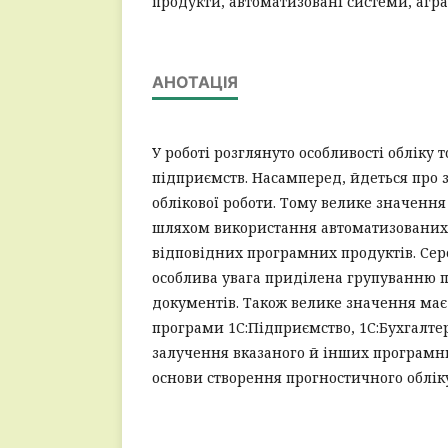
продукти, автоматизовані системи, агр
АНОТАЦІЯ
У роботі розглянуто особливості обліку 
підприємств. Насамперед, йдеться про з
облікової роботи. Тому велике значення
шляхом використання автоматизованих 
відповідних програмних продуктів. Сер
особлива увага приділена групуванню 
документів. Також велике значення має
програми 1С:Підприємство, 1С:Бухгалтер
залучення вказаного й інших програмни
основи створення прогностичного облік