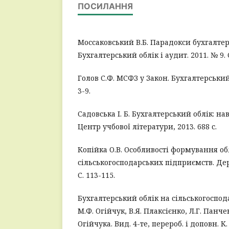
ПОСИЛАННЯ
Моссаковський В.Б. Парадокси бухгалтерс
Бухгалтерський облік і аудит. 2011. № 9. С
Голов С.Ф. МСФЗ у Закон. Бухгалтерський 
3-9.
Садовська І. Б. Бухгалтерський облік: нав
Центр учбової літератури, 2013. 688 с.
Копійка О.В. Особливості формування об
сільськогосподарських підприємств. Держ
С. 113-115.
Бухгалтерський облік на сільськогоспод
М.Ф. Огійчук, В.Я. Плаксієнко, Л.Г. Панчен
Огійчука. Вид. 4-те, перероб. і доповн. К. 