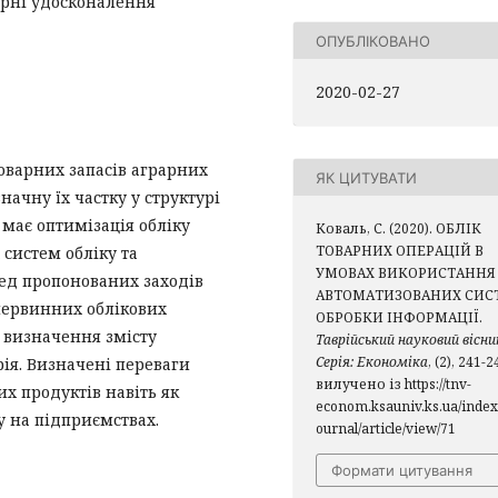
арні удосконалення
ОПУБЛІКОВАНО
2020-02-27
товарних запасів аграрних
ЯК ЦИТУВАТИ
начну їх частку у структурі
 має оптимізація обліку
Коваль, С. (2020). ОБЛІК
ТОВАРНИХ ОПЕРАЦІЙ В
систем обліку та
УМОВАХ ВИКОРИСТАННЯ
ед пропонованих заходів
АВТОМАТИЗОВАНИХ СИС
первинних облікових
ОБРОБКИ ІНФОРМАЦІЇ.
 визначення змісту
Таврійський науковий вісни
Серія: Економіка
, (2), 241-2
ія. Визначені переваги
вилучено із https://tnv-
х продуктів навіть як
econom.ksauniv.ks.ua/index.
у на підприємствах.
ournal/article/view/71
Формати цитування