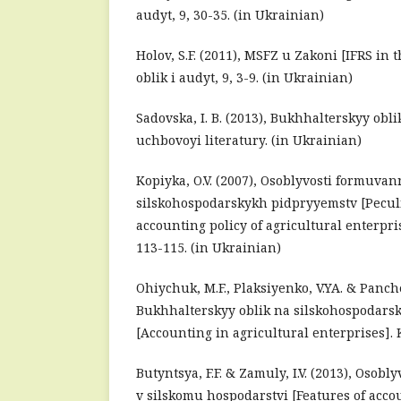
audyt, 9, 30-35. (in Ukrainian)
Holov, S.F. (2011), MSFZ u Zakoni [IFRS in
oblik i audyt, 9, 3-9. (in Ukrainian)
Sadovska, I. B. (2013), Bukhhalterskyy obli
uchbovoyi literatury. (in Ukrainian)
Kopiyka, O.V. (2007), Osoblyvosti formuvan
silskohospodarskykh pidpryyemstv [Peculia
accounting policy of agricultural enterpri
113-115. (in Ukrainian)
Ohiychuk, M.F., Plaksiyenko, V.YA. & Panche
Bukhhalterskyy oblik na silskohospodar
[Accounting in agricultural enterprises]. K
Butyntsya, F.F. & Zamuly, I.V. (2013), Osob
v silskomu hospodarstvi [Features of accou