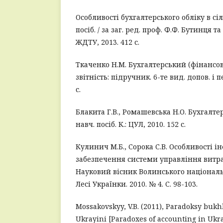
Особливості бухгалтерського обліку в сі
посіб. / за заг. ред. проф. Ф.Ф. Бутинця т
ЖДТУ, 2013. 412 с.
Ткаченко Н.М. Бухгалтерський (фінансов
звітність: підручник. 6-те вид. допов. і п
с.
Блакита Г.В., Ромашевська Н.О. Бухгалте
навч. посіб. К.: ЦУЛ, 2010. 152 с.
Кулинич М.Б., Сорока С.В. Особливості 
забезпечення системи управління витр
Науковий вісник Волинського національ
Лесі Українки. 2010. № 4. С. 98-103.
Mossakovskyy, V.B. (2011), Paradoksy bukh
Ukrayini [Paradoxes of accounting in Ukra