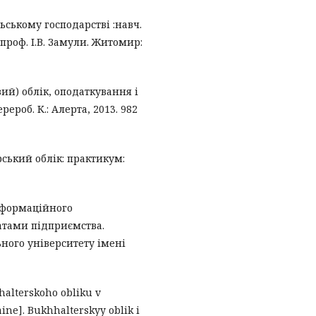
льському господарстві :навч.
а проф. І.В. Замули. Житомир:
ий) облік, оподаткування і
ерероб. К.: Алерта, 2013. 982
рський облік: практикум:
інформаційного
атами підприємства.
ного університету імені
halterskoho obliku v
ine]. Bukhhalterskyy oblik i