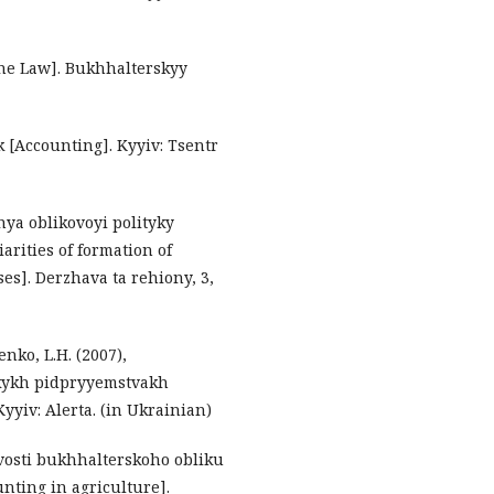
 the Law]. Bukhhalterskyy
k [Accounting]. Kyyiv: Tsentr
nya oblikovoyi polityky
rities of formation of
ses]. Derzhava ta rehiony, 3,
nko, L.H. (2007),
skykh pidpryyemstvakh
yyiv: Alerta. (in Ukrainian)
lyvosti bukhhalterskoho obliku
nting in agriculture].