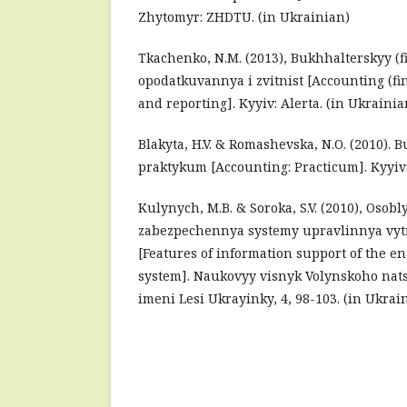
Zhytomyr: ZHDTU. (in Ukrainian)
Tkachenko, N.M. (2013), Bukhhalterskyy (f
opodatkuvannya i zvitnist [Accounting (fi
and reporting]. Kyyiv: Alerta. (in Ukrainia
Blakyta, H.V. & Romashevska, N.O. (2010). 
praktykum [Accounting: Practicum]. Kyyiv:
Kulynych, M.B. & Soroka, S.V. (2010), Osob
zabezpechennya systemy upravlinnya vyt
[Features of information support of the 
system]. Naukovyy visnyk Volynskoho nat
imeni Lesi Ukrayinky, 4, 98-103. (in Ukrai