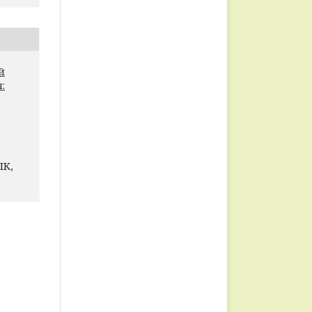
й
:
ІК,