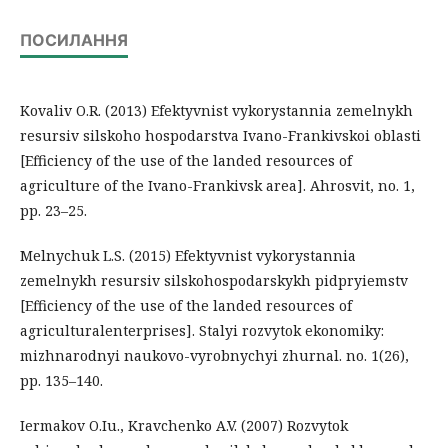
ПОСИЛАННЯ
Kovaliv O.R. (2013) Efektyvnist vykorystannia zemelnykh
resursiv silskoho hospodarstva Ivano-Frankivskoi oblasti
[Efficiency of the use of the landed resources of
agriculture of the Ivano-Frankivsk area]. Ahrosvit, no. 1,
pp. 23–25.
Melnychuk L.S. (2015) Efektyvnist vykorystannia
zemelnykh resursiv silskohospodarskykh pidpryiemstv
[Efficiency of the use of the landed resources of
agriculturalenterprises]. Stalyi rozvytok ekonomiky:
mizhnarodnyi naukovo-vyrobnychyi zhurnal. no. 1(26),
pp. 135–140.
Iermakov O.Iu., Kravchenko A.V. (2007) Rozvytok