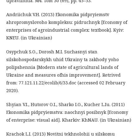
upravlinnia. №4. Tom 30 (69), pp. 45–53.
Andriichuk V.H. (2013) Ekonomika pidpryiemstv
ahropromyslovoho kompleksu: pidruchnyk [Economy of
enterprises of agroindustrial complex: textbook]. Kyiv:
KNEU. (in Ukrainian)
Osypchuk S.O., Dorosh M.I. Suchasnyi stan
silskohospodarskykh uhid Ukrainy ta zakhody yoho
polipshennia [Modern state of agricultural lands of
Ukraine and measures ofhis improvement]. Retrived
from: 77.121.11.22/ecolib/6/33.doc (accessed 02 February
2020).
Shyian V.I., Hutorov O.I., Sharko I.O., Kucher L.Iu. (2011)
Ekonomika pidpryiemstva: naochnyi posibnyk [Economy
of enterprise: visual aid]. Kharkiv: KhNAU. (in Ukrainian)
Krachok L.I. (2013) Novitni tekhnolohii u silskomu