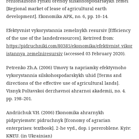
rehionalnoho rynku orendy silskohospodarskykh zemel
[Regional market of lease of agricultural earth
development]. Ekonomika APK, no. 6, pp. 10–14.
Efektyvnist vykorystannia zemelnykh resursiv [Efficiency
of the use of the landedresources]. Retrived from:
https://pidruchniki.com/80385/ekonomika/efektivnist_vikor
istannya_zemelniresursiv
(accessed 03 February 2020).
Petrenko Zh.A. (2006) Umovy ta napriamky efektyvnoho
vykorystannia silskohospodarskykh uhid [Terms and
directions of the effective use of agricultural lands].
Visnyk Poltavskoi derzhavnoi ahrarnoi akademii, no. 4.
pp. 198–201.
Andriichuk V.H. (2006) Ekonomika ahrarnykh
pidpryiemstv: pidruchnyk [Economy of agrarian
enterprises: textbook]. 2-he vyd., dop. i pereroblene. Kyiv:
KNEU. (in Ukrainian)