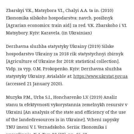
Zbarskyi V.K., Matsybora V.I., Chalyi A.A. ta in. (2010)
Ekonomika silskoho hospodarstva: navch. posibnyk
[Agrarian economics: train aid] za red. V.K. Zbarskoho i V.I.
Matsybory. Kyiv: Karavela. (in Ukrainian)
Derzhavna sluzhba statystyky Ukrainy (2019) Silske
hospodarstvo Ukrainy za 2018 rik: statystychnyi zbirnyk
[Agriculture of Ukraine for 2018: statistical collection].
Vidp. za vyp. O.M. Prokopenko. Kyiv: Derzhavna sluzhba
statystyky Ukrainy. Avialable at:
https://www.ukrstat.gov.ua
(accessed 21 January 2020).
Muzyka P.M., Urba S.I., Honcharenko L.V. (2019) Analiz
stanu ta efektyvnosti vykorystannia zemelnykh resursiv v
Ukraini [An analysis of the state and efficiency of the use
of the landedresources is in Ukraine]. Vcheni zapysky
TNU imeni V. I. Vernadskoho. Seriia: Ekonomika i