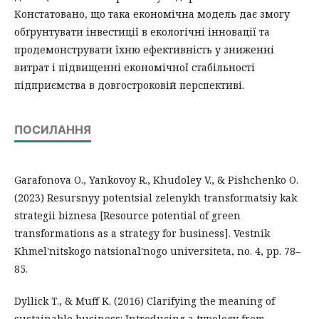
Констатовано, що така економічна модель дає змогу
обґрунтувати інвестиції в екологічні інновації та
продемонструвати їхню ефективність у зниженні
витрат і підвищенні економічної стабільності
підприємства в довгостроковій перспективі.
ПОСИЛАННЯ
Garafonova O., Yankovoy R., Khudoley V., & Pishchenko O.
(2023) Resursnyy potentsial zelenykh transformatsiy kak
strategii biznesa [Resource potential of green
transformations as a strategy for business]. Vestnik
Khmel'nitskogo natsional'nogo universiteta, no. 4, pp. 78–
85.
Dyllick T., & Muff K. (2016) Clarifying the meaning of
sustainable business: Introducing a typology from