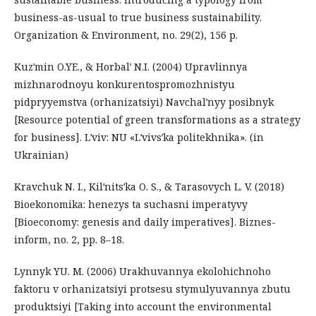
business-as-usual to true business sustainability.
Organization & Environment, no. 29(2), 156 р.
Kuzʹmin O.YE., & Horbalʹ N.I. (2004) Upravlinnya
mizhnarodnoyu konkurentospromozhnistyu
pidpryyemstva (orhanizatsiyi) Navchalʹnyy posibnyk
[Resource potential of green transformations as a strategy
for business]. Lʹviv: NU «Lʹvivsʹka politekhnika». (in
Ukrainian)
Kravchuk N. I., Kilʹnitsʹka O. S., & Tarasovych L. V. (2018)
Bioekonomika: henezys ta suchasni imperatyvy
[Bioeconomy: genesis and daily imperatives]. Biznes-
inform, no. 2, pp. 8–18.
Lynnyk YU. M. (2006) Urakhuvannya ekolohichnoho
faktoru v orhanizatsiyi protsesu stymulyuvannya zbutu
produktsiyi [Taking into account the environmental