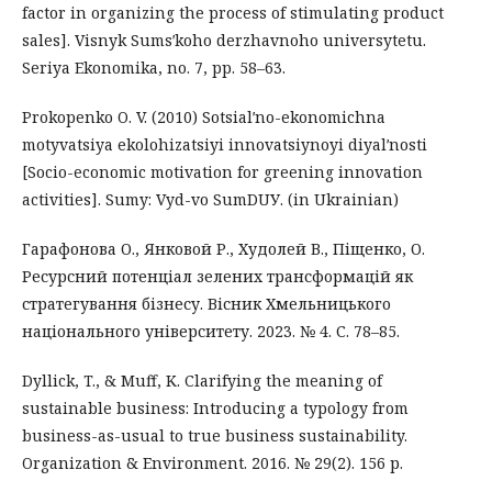
factor in organizing the process of stimulating product
sales]. Visnyk Sumsʹkoho derzhavnoho universytetu.
Seriya Ekonomika, no. 7, pp. 58–63.
Prokopenko O. V. (2010) Sotsialʹno-ekonomichna
motyvatsiya ekolohizatsiyi innovatsiynoyi diyalʹnosti
[Socio-economic motivation for greening innovation
activities]. Sumy: Vyd-vo SumDUУ. (in Ukrainian)
Гарафонова О., Янковой Р., Худолей В., Піщенко, О.
Ресурсний потенціал зелених трансформацій як
стратегування бізнесу. Вісник Хмельницького
національного університету. 2023. № 4. С. 78–85.
Dyllick, T., & Muff, K. Clarifying the meaning of
sustainable business: Introducing a typology from
business-as-usual to true business sustainability.
Organization & Environment. 2016. № 29(2). 156 р.