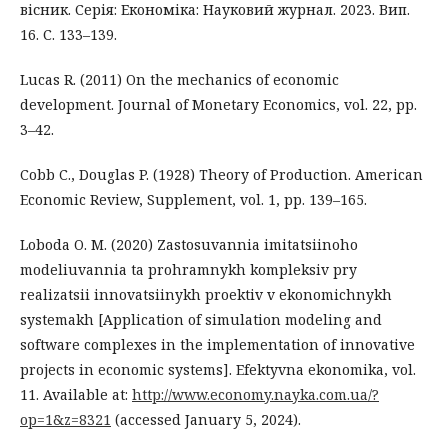
вісник. Серія: Економіка: Науковий журнал. 2023. Вип.
16. С. 133–139.
Lucas R. (2011) On the mechanics of economic
development. Journal of Monetary Economics, vol. 22, pp.
3–42.
Cobb C., Douglas P. (1928) Theory of Production. American
Economic Review, Supplement, vol. 1, pp. 139–165.
Loboda O. M. (2020) Zastosuvannia imitatsiinoho
modeliuvannia ta prohramnykh kompleksiv pry
realizatsii innovatsiinykh proektiv v ekonomichnykh
systemakh [Application of simulation modeling and
software complexes in the implementation of innovative
projects in economic systems]. Efektyvna ekonomika, vol.
11. Available at:
http://www.economy.nayka.com.ua/?
op=1&z=8321
(accessed January 5, 2024).