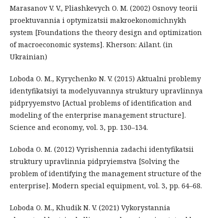
Marasanov V. V., Pliashkevych O. M. (2002) Osnovy teorii
proektuvannia i optymizatsii makroekonomichnykh
system [Foundations the theory design and optimization
of macroeconomic systems]. Kherson: Ailant. (in
Ukrainian)
Loboda O. M., Kyrychenko N. V. (2015) Aktualni problemy
identyfikatsiyi ta modelyuvannya struktury upravlinnya
pidpryyemstvо [Actual problems of identification and
modeling of the enterprise management structure].
Science and economy, vol. 3, pp. 130–134.
Loboda O. M. (2012) Vyrishennia zadachi identyfikatsii
struktury upravlinnia pidpryiemstva [Solving the
problem of identifying the management structure of the
enterprise]. Modern special equipment, vol. 3, pp. 64–68.
Loboda O. M., Khudik N. V. (2021) Vykorystannia