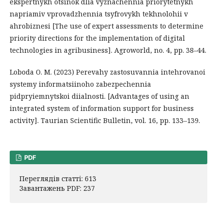
ekspertnykh otsinok dlia vyznachennia priorytetnykh
napriamiv vprovadzhennia tsyfrovykh tekhnolohii v
ahrobiznesi [The use of expert assessments to determine
priority directions for the implementation of digital
technologies in agribusiness]. Agroworld, no. 4, рр. 38–44.
Loboda O. M. (2023) Perevahy zastosuvannia intehrovanoi
systemy informatsiinoho zabezpechennia
pidpryiemnytskoi diialnosti. [Advantages of using an
integrated system of information support for business
activity]. Taurian Scientific Bulletin, vol. 16, pp. 133–139.
PDF
Переглядів статті: 613
Завантажень PDF: 237