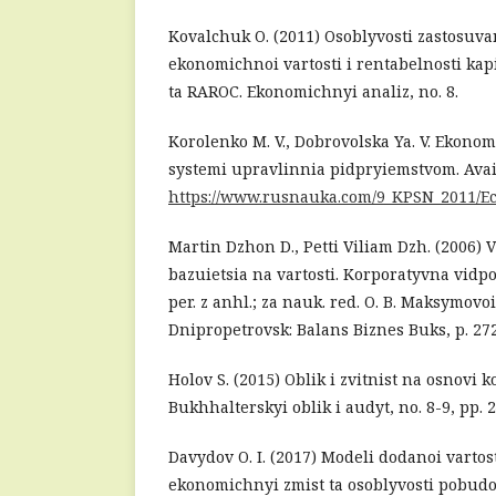
Kovalchuk O. (2011) Osoblyvosti zastosuv
ekonomichnoi vartosti i rentabelnosti kap
ta RAROC. Ekonomichnyi analiz, no. 8.
Korolenko M. V., Dobrovolska Ya. V. Ekono
systemi upravlinnia pidpryiemstvom. Avail
https://www.rusnauka.com/9_KPSN_2011/E
Martin Dzhon D., Petti Viliam Dzh. (2006)
bazuietsia na vartosti. Korporatyvna vidpov
per. z anhl.; za nauk. red. O. B. Maksymovoi
Dnipropetrovsk: Balans Biznes Buks, p. 272
Holov S. (2015) Oblik i zvitnist na osnovi k
Bukhhalterskyi oblik i audyt, no. 8-9, pp. 2
Davydov O. I. (2017) Modeli dodanoi vartos
ekonomichnyi zmist ta osoblyvosti pobudo