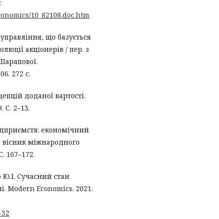
:
conomics/10_82108.doc.htm
 управління, що базується
люції акціонерів / пер. з
 Шарапової.
6. 272 с.
нцепцій доданої вартості.
 С. 2–13.
підприємств: економічний
й вісник міжнародного
. 167–172.
 Ю.І. Сучасний стан
. Modern Economics. 2021.
-32