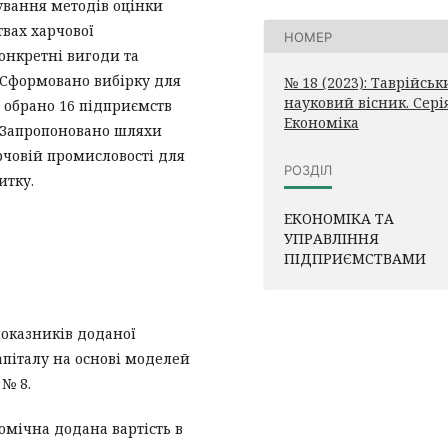
ування методів оцінки
твах харчової
НОМЕР
онкретні вигоди та
. Сформовано вибірку для
№ 18 (2023): Таврійсь
науковий вісник. Серія
о обрано 16 підприємств
Економіка
. Запропоновано шляхи
рчовій промисловості для
РОЗДІЛ
итку.
ЕКОНОМІКА ТА
УПРАВЛІННЯ
ПІДПРИЄМСТВАМИ
показників доданої
капіталу на основі моделей
 № 8.
номічна додана вартість в