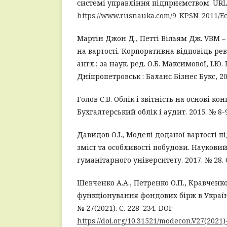
системі управління підприємством. URL
https://www.rusnauka.com/9_KPSN_2011/E
Мартін Джон Д., Петті Вільям Дж. VBM –
на вартості. Корпоративна відповідь рево
англ.; за наук. ред. О.Б. Максимової, І.Ю.
Дніпропетровськ : Баланс Бізнес Букс, 200
Голов С.В. Облік і звітність на основі ко
Бухгалтерський облік і аудит. 2015. № 8-9.
Давидов О.І., Моделі доданої вартості 
зміст та особливості побудови. Наукови
гуманітарного університету. 2017. № 28. С
Шевченко А.А., Петренко О.П., Кравченко
функціонування фондових бірж в Україні
№ 27(2021). С. 228–234. DOI:
https://doi.org/10.31521/modecon.V27(2021)