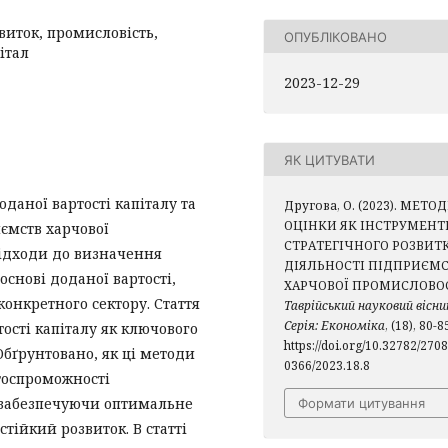
виток, промисловість,
ОПУБЛІКОВАНО
італ
2023-12-29
ЯК ЦИТУВАТИ
даної вартості капіталу та
Другова, О. (2023). МЕТО
ОЦІНКИ ЯК ІНСТРУМЕНТ
иємств харчової
СТРАТЕГІЧНОГО РОЗВИТ
підходи до визначення
ДІЯЛЬНОСТІ ПІДПРИЄМ
основі доданої вартості,
ХАРЧОВОЇ ПРОМИСЛОВОС
онкретного сектору. Стаття
Таврійський науковий вісни
Серія: Економіка
, (18), 80-8
ості капіталу як ключового
https://doi.org/10.32782/2708
Обґрунтовано, як ці методи
0366/2023.18.8
тоспроможності
, забезпечуючи оптимальне
Формати цитування
тійкий розвиток. В статті