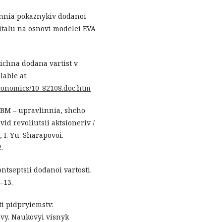
annia pokaznykiv dodanoi
italu na osnovi modelei EVA
michna dodana vartist v
able at:
conomics/10_82108.doc.htm
 VBM – upravlinnia, shcho
id revoliutsii aktsioneriv /
, I. Yu. Sharapovoi.
.
ontseptsii dodanoi vartosti.
–13.
ti pidpryiemstv:
vy. Naukovyi visnyk