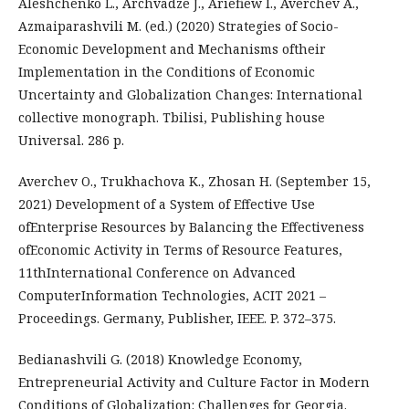
Aleshchenko L., Archvadze J., Ariefiew I., Averchev A.,
Azmaiparashvili M. (ed.) (2020) Strategies of Socio-
Economic Development and Mechanisms oftheir
Implementation in the Conditions of Economic
Uncertainty and Globalization Changes: International
collective monograph. Tbilisi, Publishing house
Universal. 286 p.
Averchev O., Trukhachova K., Zhosan H. (September 15,
2021) Development of a System of Effective Use
ofEnterprise Resources by Balancing the Effectiveness
ofEconomic Activity in Terms of Resource Features,
11thInternational Conference on Advanced
ComputerInformation Technologies, ACIT 2021 –
Proceedings. Germany, Publisher, IEEE. P. 372–375.
Bedianashvili G. (2018) Knowledge Economy,
Entrepreneurial Activity and Culture Factor in Modern
Conditions of Globalization: Challenges for Georgia.