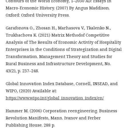
Contours of the World Economy, 1–2030 AD: Essays in
Macro-Economic History. (2007) By Angus Maddison.
Oxford: Oxford University Press.
Garafonova O., Zhosan H., Marhasova V., Tkalenko N.,
Trukhachova K. (2021) Matrix Methodof Competitive
Analysis of The Results of Economic Activity of Hospitality
Enterprises in the Conditions of Strategization and Digital
Transformation. Management Theory and Studies for
Rural Business and Infrastructure Development, No.
43(2), p. 237–248.
Global Innovation Index Database, Cornell, INSEAD, and
WIPO, (2020) Available at:
https://www.wipo.int/global_innovation_index/en/
Hammer M. (2006) Corporation reengineering. Business
Revolution Manifesto, Mann. Ivanov and Ferber
Publishing House. 288 p.