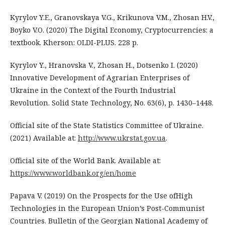
Kyrylov Y.E., Granovskaya V.G., Krikunova V.M., Zhosan H.V.,
Boyko V.O. (2020) The Digital Economy, Cryptocurrencies: a
textbook. Kherson: OLDI-PLUS. 228 p.
Kyrylov Y., Hranovska V., Zhosan H., Dotsenko I. (2020)
Innovative Development of Agrarian Enterprises of
Ukraine in the Context of the Fourth Industrial
Revolution. Solid State Technology, No. 63(6), p. 1430–1448.
Official site of the State Statistics Committee of Ukraine.
(2021) Available at:
http://www.ukrstat.gov.ua
.
Official site of the World Bank. Available at:
https://www.worldbank.org/en/home
Papava V. (2019) On the Prospects for the Use ofHigh
Technologies in the European Union’s Post-Communist
Countries. Bulletin of the Georgian National Academy of