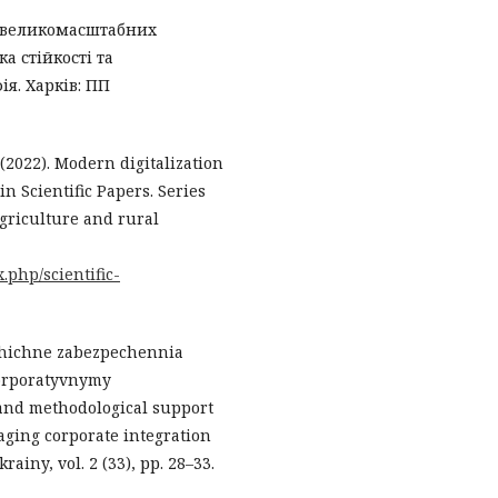
к великомасштабних
а стійкості та
ія. Харків: ПП
 (2022). Modern digitalization
n Scientific Papers. Series
riculture and rural
php/scientific-
lohichne zabezpechennia
orporatyvnymy
and methodological support
aging corporate integration
iny, vol. 2 (33), рр. 28–33.