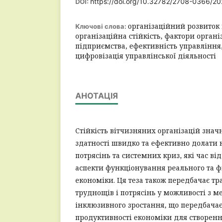
https://doi.org/10.32782/2708-0366/20
DOI:
організаційний розвиток
Ключові слова:
організаційна стійкість, фактори органі
підприємства, ефективність управління
цифровізація управлінської діяльності
АНОТАЦІЯ
Стійкість вітчизняних організацій знач
здатності швидко та ефективно долати
потрясінь та системних криз, які час ві
аспекти функціонування реального та ф
економіки. Ця теза також передбачає т
труднощів і потрясінь у можливості з м
інклюзивного зростання, що передбача
продуктивності економіки для створення