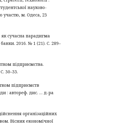
студентської науково-
 участю, м. Одеса, 23
 як сучасна парадигма
анки. 2016. № 1 (21). С. 289–
итком підприємства.
С. 30–33.
итком підприємств
 : автореф. дис. … д-ра
дійснення організаційних
вом. Вісник економічної