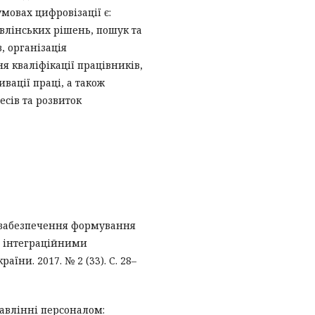
овах цифровізації є:
влінських рішень, пошук та
, організація
 кваліфікації працівників,
вації праці, а також
есів та розвиток
 забезпечення формування
 інтеграційними
їни. 2017. № 2 (33). С. 28–
равлінні персоналом: