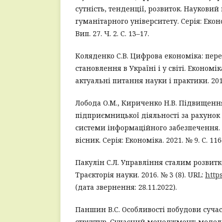
сутність, тенденції, розвиток. Наукови
гуманітарного університету. Серія: Екон
Вип. 27. Ч. 2. С. 13–17.
Коляденко С.В. Цифрова економіка: пер
становлення в Україні і у світі. Економ
актуальні питання науки і практики. 2016
Лобода О.М., Кириченко Н.В. Підвищенн
підприємницької діяльності за рахунок
системи інформаційного забезпечення.
вісник. Серія: Економіка. 2021. № 9. С. 116
Пакулін С.Л. Управління сталим розвит
Траєкторія науки. 2016. № 3 (8). URL:
http
(дата звернення: 28.11.2022).
Паншин В.С. Особливості побудови суча
структур. Сучасний менеджмент: моделі, 