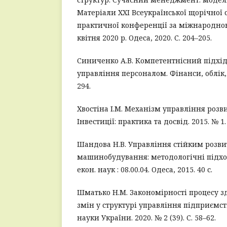
Матеріали XXI Всеукраїнської щорічної 
практичної конференції за міжнародною
квітня 2020 р. Одеса, 2020. С. 204–205.
Синиченко А.В. Компетентнісний підхід
управління персоналом. Фінанси, облік, б
294.
Хвостіна І.М. Механізм управління розв
Інвестиції: практика та досвід. 2015. № 1. 
Шандова Н.В. Управління стійким розв
машинобудування: методологічні підходи
екон. наук : 08.00.04. Одеса, 2015. 40 с.
Шматько Н.М. Закономірності процесу з
змін у структурі управління підприємст
науки України. 2020. № 2 (39). С. 58–62.