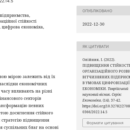
22.14.5
ОПУБЛІКОВАНО
 підприємства,
заційної стійкості
2022-12-30
, цифрова економіка,
ЯК ЦИТУВАТИ
Олійник, І. (2022).
ПІДВИЩЕННЯ СТІЙКОСТ
ОРГАНІЗАЦІЙНОГО РОЗВ
ною мірою залежить від їх
ВІТЧИЗНЯНИХ ПІДПРИЄ
В УМОВАХ ЦИФРОВІЗАЦІЇ
 наслідки економічних
ЕКОНОМІКИ.
Таврійський
д часу впливають на різні
науковий вісник. Серія:
інансового секторів
Економіка
, (14), 37-42.
рансформацію певних
https://doi.org/10.32782/2708
0366/2022.14.5
етою досягнення стійкого
є стратегію підвищення
Формати цитування
 суспільних благ на основі