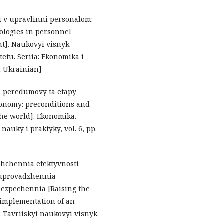
i v upravlinni personalom:
nologies in personnel
t]. Naukovyi visnyk
tu. Seriia: Ekonomika i
n Ukrainian]
a: peredumovy ta etapy
economy: preconditions and
the world]. Ekonomika.
auky i praktyky, vol. 6, pp.
shchennia efektyvnosti
 uprovadzhennia
bezpechennia [Raising the
y implementation of an
. Tavriiskyi naukovyi visnyk.