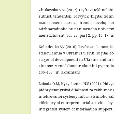
Zhukovska V.M. (2017) Tsyfrovi tekhnolohi
sutnist, tendentsii, rozvytok [Digital tech
management: essence, trends, developmen
Mizhnarodnoho humanitarnoho universyte
menedzhment, vol. 27, part 2, pp. 13–17 [i
Koliadenko S.V. (2016). Tsyfrova ekonomik
stanovlennia v Ukraini i u sviti [Digital 
stages of development in Ukraine and in 
Finansy. Menedzhment: aktualni pytannia n
106–107. [in Ukrainian]
Loboda O.M, Kyrychenko N.V. (2021). Pidvy
pidpryiemnytskoi diialnosti za rakhunok
intehrovanoi systemy informatsiinoho za
efficiency of entrepreneurial activities b
integrated system of information support]