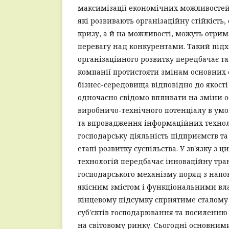
максимізації економічних можливостей 
які розвивають організаційну стійкість
кризу, а й на можливості, можуть отри
перевагу над конкурентами. Такий підх
організаційного розвитку передбачає т
компанії протистояти змінам основних 
бізнес-середовища відповідно до якості
одночасно свідомо впливати на зміни 
виробничо-технічного потенціалу в умо
та впровадження інформаційних технол
господарську діяльність підприємств та
етапі розвитку суспільства. У зв'язку з
технологій передбачає інноваційну тра
господарського механізму поряд з нап
якісним змістом і функціональними вл
кінцевому підсумку сприятиме сталому
суб'єктів господарювання та посиленню
на світовому ринку. Cьогодні основни