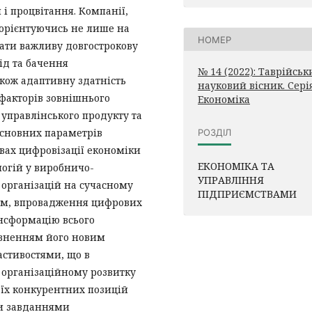
і процвітання. Компанії,
, орієнтуючись не лише на
НОМЕР
мати важливу довгострокову
ід та бачення
№ 14 (2022): Таврійсь
акож адаптивну здатність
науковий вісник. Серія
факторів зовнішнього
Економіка
 управлінського продукту та
основних параметрів
РОЗДІЛ
вах цифровізації економіки
ЕКОНОМІКА ТА
огій у виробничо-
УПРАВЛІННЯ
 організацій на сучасному
ПІДПРИЄМСТВАМИ
 цим, впровадження цифрових
нсформацію всього
овненням його новим
астивостями, що в
 організаційному розвитку
 їх конкурентних позицій
ми завданнями