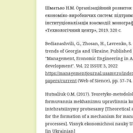
Шматько Н.М. Організаційний розвито
економіко-виробничих систем: підтримк
інституціоналізація взаємодії: монограф
«Технологічний центр», 2019. 320 с.
Bedianashvili, G., Zhosan, H., Lavrenko, S.
trends of Georgia and Ukraine. Published i
"Management, Economic Engineering in Ag
development". Vol. 22 ISSUE 3, 2022
https://managementjournal.usamv.ro/index.
papers/current
(Web of Sience), pp. 57–74.
Hutsaliuk O.M. (2017). Teoretyko-metodo
formuvannia mekhanizmu upravlinnia k
intehratsiinymy protsesamy [Theoretical 
for the formation of a mechanism for man
processes]. Visnyk ekonomichnoi nauky Ukra
[in Ukrainian]