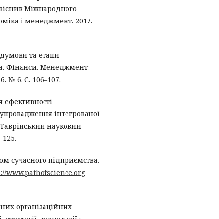
й вісник Міжнародного
оміка і менеджмент. 2017.
едумови та етапи
іка. Фінанси. Менеджмент:
. № 6. С. 106–107.
я ефективності
 упровадження інтегрованої
 Таврійський науковий
–125.
ком сучасного підприємства.
s://www.pathofscience.org
сних організаційних
стратегії, технології :