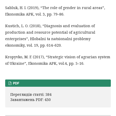
Sabluk, H. I. (2019), “The role of gender in rural areas”,
Ekonomika APK, vol. 3, pp. 79–86.
Kustich, L. O. (2018), “Diagnosis and evaluation of
production and resource potential of agricultural
enterprises”, Hlobalni ta natsionalni problemy
ekonomiky, vol. 19, pp. 614–620.
Kropyvko, M. F. (2017), “Strategic vision of agrarian system
of Ukraine”, Ekonomika APK, vol.4, pp. 5–16.
PDF
Переглядів статті: 584
Завантажень PDF: 430