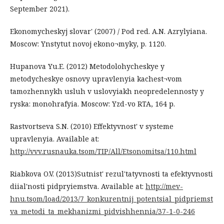
September 2021).
Ekonomycheskyj slovar' (2007) / Pod red. A.N. Azrylyiana.
Moscow: Ynstytut novoj ekono¬myky, р. 1120.
Hupanova Yu.E. (2012) Metodolohycheskye y
metodycheskye osnovy upravlenyia kachest¬vom
tamozhennykh usluh v uslovyiakh neopredelennosty y
ryska: monohrafyia. Moscow: Yzd-vo RTA, 164 р.
Rastvortseva S.N. (2010) Effektyvnost' v systeme
upravlenyia. Available at:
http://vvv.rusnauka.tsom/TIP/All/Etsonomitsa/110.html
Riabkova O.V. (2013)Sutnist' rezul'tatyvnosti ta efektyvnosti
diial'nosti pidpryiemstva. Available at:
http://mev-
hnu.tsom/load/2013/7_konkurentnij_potentsial_pidpriemst
va_metodi_ta_mekhanizmi_pidvishhennia/37-1-0-246