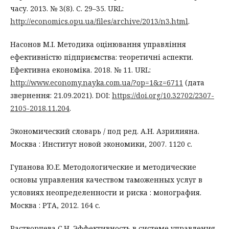
часу. 2013. № 3(8). С. 29–35. URL:
http://economics.opu.ua/files/archive/2013/n3.html
.
Насонов М.І. Методика оцінювання управління
ефективністю підприємства: теоретичні аспекти.
Ефективна економіка. 2018. № 11. URL:
http://www.economy.nayka.com.ua/?op=1&z=6711
(дата
звернення: 21.09.2021). DOI:
https://doi.org/10.32702/2307-
2105-2018.11.204
.
Экономический словарь / под ред. А.Н. Азрилияна.
Москва : Институт новой экономики, 2007. 1120 с.
Гупанова Ю.Е. Методологические и методические
основы управления качеством таможенных услуг в
условиях неопределенности и риска : монография.
Москва : РТА, 2012. 164 с.
Растворцева С.Н. Эффективность в системе управления.