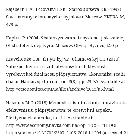
Rajzberh B.A., Lozovskyj L.Sh., Starodubtseva E.B. (1999)
Sovremennyj ekonomycheskyj slovar. Moscow: YNFRA-M,
479 р.
Kaplan R. (2004) Sbalansyrovannaia systema pokazatelej.
Ot stratehy k dejstvyiu. Moscow: Olymp-Byznes, 320 р.
Kravchenko O.A., Il'nyts'kyj V.V., Ul'ianovs'kyj O.I. (2013)
Zabezpechennia rezul'tatyvnos¬ti i efektyvnosti
vyrobnychoi diial'nosti pidpryiemstva. Ekonomika: realii
chasu. Naukovyj zhurnal, no. 3(8), рр. 29–35. Available at:
http://etsonomitss.opu.ua/files/archive/2013/n3.html
Nasonov M. I. (2018) Metodyka otsiniuvannia upravlinnia
efektyvnistiu pidpryiemstva: te¬oretychni aspekty.
Efektyvna ekonomika, no. 11. Available at:
http://www.economy.nayka.com.ua/?op=1&z=6711
DOI:
https://doi.org/10.32702/2307-2105-2018.11.204
(accessed 21