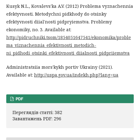
Kusyk N.L., Kovalevs'ka A.V. (2012) Problema vyznachennia
efektyvnosti. Metodychni pidkhody do otsinky
efektyvnosti diial'nosti pidpryiemstva. Problemy
ekonomiky, no. 3. Available at:
http://pidruchniki.tsom/1854051647541/ekonomika/proble
ma_viznachennia_efektivnosti_metodich-
ni_pidhodi_otsinki_efektivnosti_diialnosti_pidpriiemstva
Administratsiia mors'kykh portiv Ukrainy (2021).
Available at:
http://uspa.gov.ua/indekh.php?lang=ua
PDF
Переглядів статті: 382
Завантажень PDF: 296