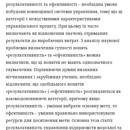
результативності та ефективності – необхідна умова
побудови повноцінної системи управління, тому що ці
категорії є невід'ємними характеристиками
управлінського процесу. При цьому їх часто
визначають як відношення значень отриманих
результатів до вироблених витрат. З аналізу наукової
проблеми визначення сутності понять
«результативність» та «ефективність» можна
визначити, що ці поняття не мають однозначного
тлумачення. Порівнюючи думки визнаних
вітчизняних і зарубіжних учених, необхідно
відзначити, що здебільшого поняття
«результативність» і «ефективність» розглядаються як
взаємодоповнюючі категорії, причому якщо
результативність – уміння вибрати основну мету, то
ефективність – уміння правильно використовувати
ресурси для досягнення мети. Основна теза статті:
результативність управління підприємств морської та