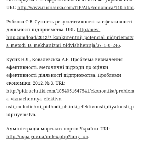
URL:
http://www.rusnauka.com/TIP/All/Economica/110.html
.
Рябкова О.В. Сутність результативності та ефективності
діяльності підприємства. URL:
http://mev-
hnu.com/load/2013/7_konkurentnij_potencial_pidpriemstv
a_metodi_ta_mekhanizmi_pidvishhennja/37-1-0-246
.
Кусик Н.Л., Ковалевська А.В. Проблема визначення
ефективності. Методичні підходи до оцінки
ефективності діяльності підприємства. Проблеми
економіки. 2012. № 3. URL:
http://pidruchniki.com/1854051647541/ekonomika/problem
a_viznachennya_efektivn
osti_metodichni_pidhodi_otsinki_efektivnosti_diyalnosti_p
idpriyemstva.
Адміністрація морських портів України. URL:
http://uspa.gov.ua/index.php?lang=ua
.