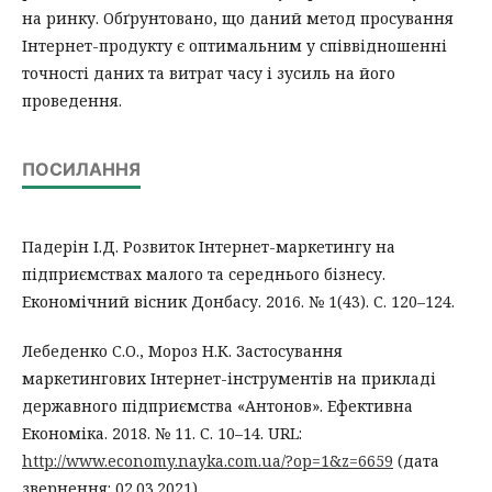
на ринку. Обґрунтовано, що даний метод просування
Інтернет-продукту є оптимальним у співвідношенні
точності даних та витрат часу і зусиль на його
проведення.
ПОСИЛАННЯ
Падерін І.Д. Розвиток Інтернет-маркетингу на
підприємствах малого та середнього бізнесу.
Економічний вісник Донбасу. 2016. № 1(43). С. 120–124.
Лебеденко С.О., Мороз Н.К. Застосування
маркетингових Інтернет-інструментів на прикладі
державного підприємства «Антонов». Ефективна
Економіка. 2018. № 11. С. 10–14. URL:
http://www.economy.nayka.com.ua/?op=1&z=6659
(дата
звернення: 02.03.2021).