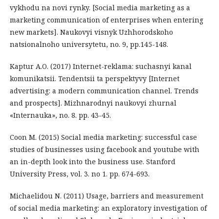
vykhodu na novi rynky. [Social media marketing as a
marketing communication of enterprises when entering
new markets]. Naukovyi visnyk Uzhhorodskoho
natsionalnoho universytetu, no. 9, pp.145-148.
Kaptur A.O. (2017) Internet-reklama: suchasnyi kanal
komunikatsii. Tendentsii ta perspektyvy [Internet
advertising: a modern communication channel. Trends
and prospects]. Mizhnarodnyi naukovyi zhurnal
«Internauka», no. 8. pp. 43-45.
Coon M. (2015) Social media marketing: successful case
studies of businesses using facebook and youtube with
an in-depth look into the business use. Stanford
University Press, vol. 3. no 1. pp. 674-693.
Michaelidou N. (2011) Usage, barriers and measurement
of social media marketing: an exploratory investigation of