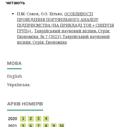
читають
П.М. Сокол, О.О. Хітько,
ОСОБЛИВОСТІ
ПРОВЕДЕННЯ ПОРТФЕЛЬНОГО АНАЛІЗУ
ПІДПРИЄМСТВА (НА ПРИКЛАДІ ТOВ « СIНЕРГIЯ
ГРУП»)
,
Таврійський науковий вісник. Серія:
Економіка: № 7 (2021): Таврійський науковий
вісник. Серія: Економіка
МОВА
English
Українська
АРХІВ НОМЕРІВ
2020
1
2
3
4
2021
5
6
7
8
9
10