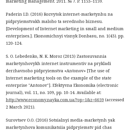
marketing management. 2011. № 7. P. 1153–1159.
Paderin I.D. (2016) Rozvytok internet-marketynhu na
pidpryiemstvakh maloho ta serednoho biznesu.
[Development of Internet marketing in small and medium
enterprises.]. Ekonomichnyi visnyk Donbasu, no. 1(43). pp.
120-124.
S. O. Lebedenko, N. K. Moroz (2013) Zastosuvannia
marketynhovykh internet instrumentiv na prykladi
derzhavnoho pidpryiemstva «Antonov» [The use of
Internet marketing tools on the example of the state
enterprise "Antonov"]. Efektyvna Ekonomika (electronic
journal), vol. 11, no. 109, pp. 10-14. Available at:
http://www.economy.nayka.com.ua/?op=1&z=6659
(accessed
2 March 2021).
Surovtsev O.O. (2016) Sotsialnyi media-marketynh yak
marketynhova komunikatsiia pidpryiemstv pid chas