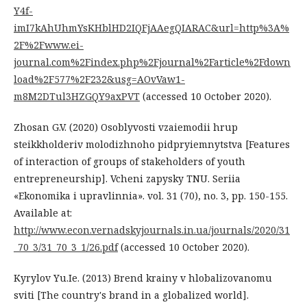
Y4f-
imI7kAhUhmYsKHblHD2IQFjAAegQIARAC&url=http%3A%
2F%2Fwww.ei-
journal.com%2Findex.php%2Fjournal%2Farticle%2Fdown
load%2F577%2F232&usg=AOvVaw1-
m8M2DTul3HZGQY9axPVT
(accessed 10 October 2020).
Zhosan G.V. (2020) Osoblyvosti vzaiemodii hrup
steikkholderiv molodizhnoho pidpryiemnytstva [Features
of interaction of groups of stakeholders of youth
entrepreneurship]. Vcheni zapysky TNU. Seriia
«Ekonomika i upravlinnia». vol. 31 (70), no. 3, pp. 150-155.
Available at:
http://www.econ.vernadskyjournals.in.ua/journals/2020/31
_70_3/31_70_3_1/26.pdf
(accessed 10 October 2020).
Kyrylov Yu.Ie. (2013) Brend krainy v hlobalizovanomu
sviti [The country's brand in a globalized world].