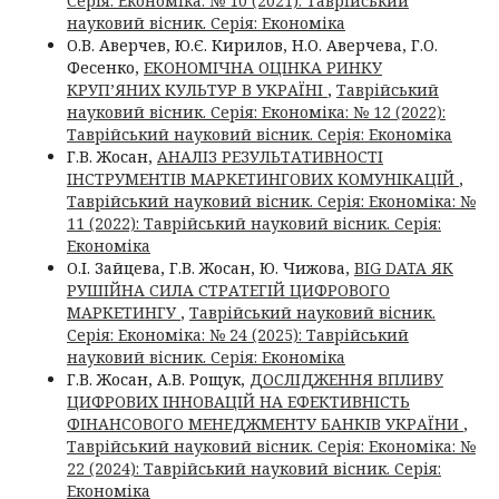
Серія: Економіка: № 10 (2021): Таврійський
науковий вісник. Серія: Економіка
О.В. Аверчев, Ю.Є. Кирилов, Н.О. Аверчева, Г.О.
Фесенко,
ЕКОНОМІЧНА ОЦІНКА РИНКУ
КРУП’ЯНИХ КУЛЬТУР В УКРАЇНІ
,
Таврійський
науковий вісник. Серія: Економіка: № 12 (2022):
Таврійський науковий вісник. Серія: Економіка
Г.В. Жосан,
АНАЛІЗ РЕЗУЛЬТАТИВНОСТІ
ІНСТРУМЕНТІВ МАРКЕТИНГОВИХ КОМУНІКАЦІЙ
,
Таврійський науковий вісник. Серія: Економіка: №
11 (2022): Таврійський науковий вісник. Серія:
Економіка
О.І. Зайцева, Г.В. Жосан, Ю. Чижова,
BIG DATA ЯК
РУШІЙНА СИЛА СТРАТЕГІЙ ЦИФРОВОГО
МАРКЕТИНГУ
,
Таврійський науковий вісник.
Серія: Економіка: № 24 (2025): Таврійський
науковий вісник. Серія: Економіка
Г.В. Жосан, А.В. Рощук,
ДОСЛІДЖЕННЯ ВПЛИВУ
ЦИФРОВИХ ІННОВАЦІЙ НА ЕФЕКТИВНІСТЬ
ФІНАНСОВОГО МЕНЕДЖМЕНТУ БАНКІВ УКРАЇНИ
,
Таврійський науковий вісник. Серія: Економіка: №
22 (2024): Таврійський науковий вісник. Серія:
Економіка