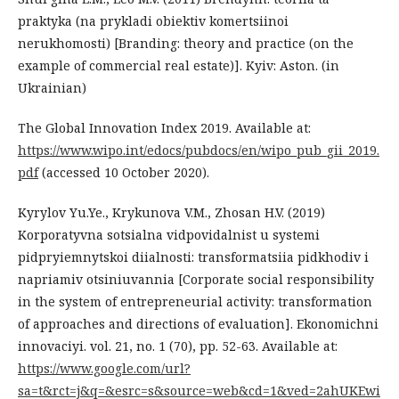
praktyka (na prykladi obiektiv komertsiinoi
nerukhomosti) [Branding: theory and practice (on the
example of commercial real estate)]. Kyiv: Aston. (in
Ukrainian)
The Global Innovation Index 2019. Available at:
https://www.wipo.int/edocs/pubdocs/en/wipo_pub_gii_2019.
pdf
(accessed 10 October 2020).
Kyrylov Yu.Ye., Krykunova V.M., Zhosan H.V. (2019)
Korporatyvna sotsialna vidpovidalnist u systemi
pidpryiemnytskoi diialnosti: transformatsiia pidkhodiv i
napriamiv otsiniuvannia [Corporate social responsibility
in the system of entrepreneurial activity: transformation
of approaches and directions of evaluation]. Ekonomichni
innovaciyi. vol. 21, no. 1 (70), pp. 52-63. Available at:
https://www.google.com/url?
sa=t&rct=j&q=&esrc=s&source=web&cd=1&ved=2ahUKEwi