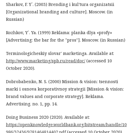
Sharkov, F. Y`. (2003) Brending i kul'tura organizatsii
[Organizational branding and culture]. Moscow. (in
Russian)
Rozhkov, Y`. Ya. (1999) Reklama: planka dlya «profy»
[Advertising: the bar for the "pros"]. Moscow. (in Russian)
Terminologicheskiy slovar' marketinga. Available at:
http://www.marketing/spb.ru/read/doc/
(accessed 10
October 2020).
Dobrobabenko, N. S. (2000) Mission & vision: tsennosti
marki i osnova korporativnoy strategii [Mission & vision:
brand values and corporate strategy]. Reklama.
Advertising. no. 1, pp. 14.
Doing Business 2020 (2020). Available at:
https://openknowledge.worldbank.org/bitstream/handle/10
986/32436/9781464814402.pdf
(accessed 10 October 2020).