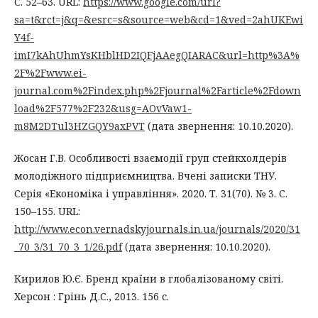
С. 52–63. URL:
https://www.google.com/url?
sa=t&rct=j&q=&esrc=s&source=web&cd=1&ved=2ahUKEwi
Y4f-
imI7kAhUhmYsKHblHD2IQFjAAegQIARAC&url=http%3A%
2F%2Fwww.ei-
journal.com%2Findex.php%2Fjournal%2Farticle%2Fdown
load%2F577%2F232&usg=AOvVaw1-
m8M2DTul3HZGQY9axPVT
(дата звернення: 10.10.2020).
Жосан Г.В. Особливості взаємодії груп стейкхолдерів
молодіжного підприємництва. Вчені записки ТНУ.
Серія «Економіка і управління». 2020. Т. 31(70). № 3. С.
150–155. URL:
http://www.econ.vernadskyjournals.in.ua/journals/2020/31
_70_3/31_70_3_1/26.pdf
(дата звернення: 10.10.2020).
Кирилов Ю.Є. Бренд країни в глобалізованому світі.
Херсон : Грінь Д.С., 2013. 156 с.