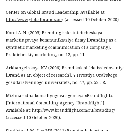
Center on Global Brand Leadership. Available at:
http://www.globalbrands.org
(accessed 10 October 2020).
Korol A. N. (2005) Brending kak sinteticheskaya
marketingovaya kommunikatsiya firmy [Branding as a
synthetic marketing communication of a company].
Prakticheskiy marketing, no. 12, pp. 11.
Arkhangel'skaya K.V. (2006) Brend kak ob’ekt issledovaniya
[Brand as an object of research]. Y Izvestiya Ural'skogo
gosudarstvennogo universiteta, no. 47, pp. 52-58.
Mizhnarodna konsaltyngova agenciya «Brandflight».
[International Consulting Agency "Brandflight"].
Available at:
http://www.brandflight.com/ru/branding/
(accessed 10 October 2020).
Shul`gina L.M., Leo M.V. (2011) Brendynh: teoriia ta