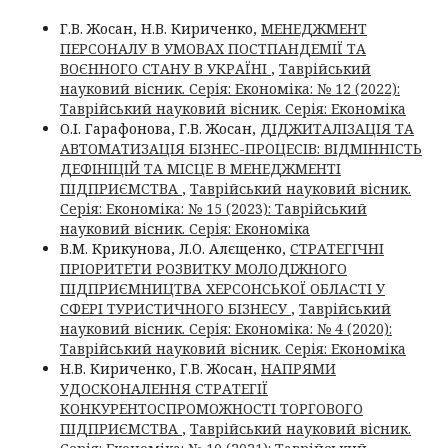
Г.В. Жосан, Н.В. Кириченко,
МЕНЕДЖМЕНТ
ПЕРСОНАЛУ В УМОВАХ ПОСТПАНДЕМІЇ ТА
ВОЄННОГО СТАНУ В УКРАЇНІ
,
Таврійський
науковий вісник. Серія: Економіка: № 12 (2022):
Таврійський науковий вісник. Серія: Економіка
О.І. Гарафонова, Г.В. Жосан,
ДІДЖИТАЛІЗАЦІЯ ТА
АВТОМАТИЗАЦІЯ БІЗНЕС-ПРОЦЕСІВ: ВІДМІННІСТЬ
ДЕФІНІЦІЙ ТА МІСЦЕ В МЕНЕДЖМЕНТІ
ПІДПРИЄМСТВА
,
Таврійський науковий вісник.
Серія: Економіка: № 15 (2023): Таврійський
науковий вісник. Серія: Економіка
В.М. Крикунова, Л.О. Алєщенко,
СТРАТЕГІЧНІ
ПРІОРИТЕТИ РОЗВИТКУ МОЛОДІЖНОГО
ПІДПРИЄМНИЦТВА ХЕРСОНСЬКОЇ ОБЛАСТІ У
СФЕРІ ТУРИСТИЧНОГО БІЗНЕСУ
,
Таврійський
науковий вісник. Серія: Економіка: № 4 (2020):
Таврійський науковий вісник. Серія: Економіка
Н.В. Кириченко, Г.В. Жосан,
НАПРЯМИ
УДОСКОНАЛЕННЯ СТРАТЕГІЇ
КОНКУРЕНТОСПРОМОЖНОСТІ ТОРГОВОГО
ПІДПРИЄМСТВА
,
Таврійський науковий вісник.