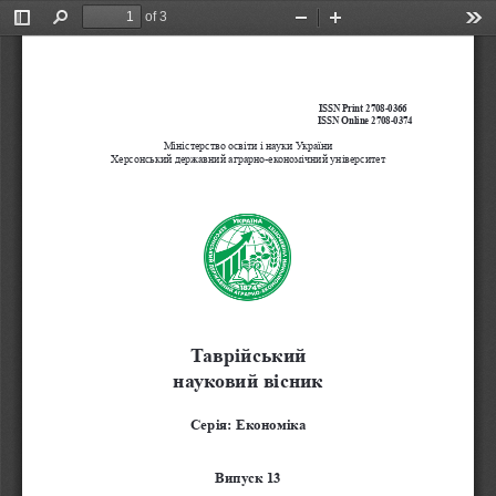
of 3
Toggle
Find
Zoom
Zoom
Too
Sidebar
Out
In
ISSN              Print              2708-0366
                            ISSN              Online              2708-0374
Міністерство освіти і науки України 
Херсонський державний аграрно-економічний університет
Таврійський 
науковий вісник
Серія: Економіка
Випуск 13