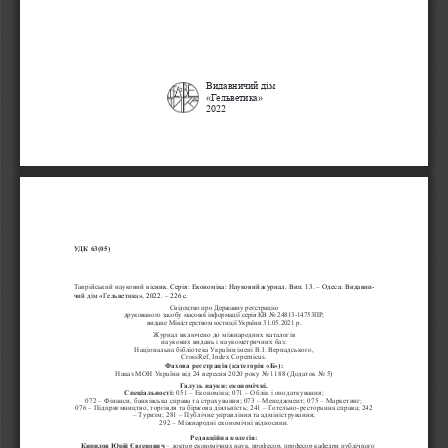
Видавничий дім
«Гельветика»
2022
УДК 63(05)
26-0099
Таврійський науковий ві
сник. Серія: Економіка: Науковий журнал. Вип. 13. – Одеса: Видавни-
чий дім «Гельветика», 2022. – 226 с.
С
відоцтво про Державну 
реєстрацію  
друкованого засобу масової інформації серія 
КВ No 24813-14753ПР, 
видане Міністерством юст
иції України 31.0
5.2021 р.
Журнал включено до міжнародних каталогів  
наукових видань і наукометричних баз: 
Національна бібліотека України імені В.І. Вернадського, 
CrossRef, Index Copernicus.
Фахова реєстрація (категорія «Б»):
Наказ МОН України від 24 вересня 2020 року No 1188 (Додаток No 5)
Галузь науки: економічні.
Спеціальності: 
051 – Економіка; 071 – Облік і оподаткування;  
072 – Фінанси, банківська справа та страхування; 073 – Менеджмент; 075 – Маркетинг;  
076 – Підприємництво, торгівля та біржова діяльність; 241 – Готельно-ресторанна справа; 242 
– Туризм; 281 – Публічне управління та адміністрування;  
292 – Міжнародні економічні відносини.
Редакційна колегія:
Кирилов Юрій Євгенович 
– доктор економічних наук, професор, професор кафедри публічного 