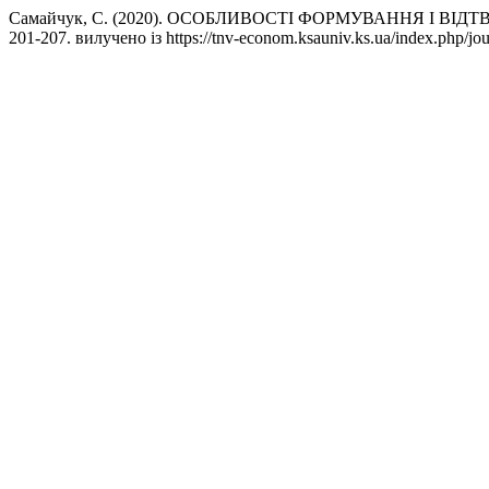
Самайчук, С. (2020). ОСОБЛИВОСТІ ФОРМУВАННЯ І В
201-207. вилучено із https://tnv-econom.ksauniv.ks.ua/index.php/jour