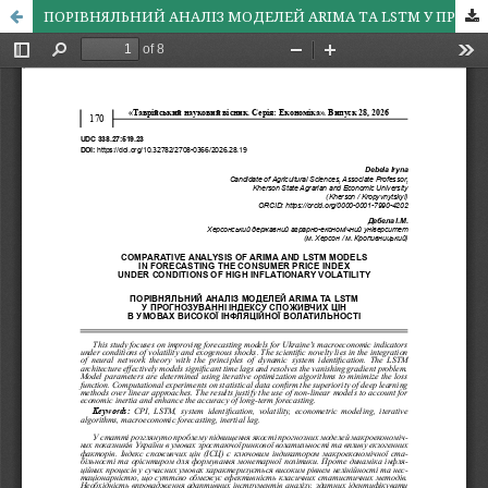
ПОРІВНЯЛЬНИЙ АНАЛІЗ МОДЕЛЕЙ ARIMA ТА LSTM У ПРОГНОЗУВАННІ ІНДЕКСУ СПОЖИВЧИХ ЦІН В УМОВАХ ВИСОКОЇ ІНФЛЯЦІЙНОЇ ВОЛАТИЛЬНОСТІ