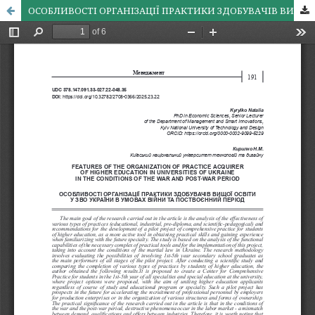
ОСОБЛИВОСТІ ОРГАНІЗАЦІЇ ПРАКТИКИ ЗДОБУВАЧІВ ВИЩОЇ ОСВІТИ У ЗВО УКРАЇНИ В УМОВАХ ВІЙНИ ТА ПОСТВОЄННИЙ ПЕРІОД