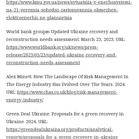
https://www.kmu.gov.ua/news/sytuatsiia-v-enerhosystemi-
na-21-veresnia-sohodni-zastosuvannia-obmezhen-
elektroenerhii-ne-planuietsia
World bank groupю Updated Ukraine recovery and
reconstruction needs assessment. March 23, 2023. URL:
https://www.worldbank.org/uk/news/press-
release/2023/03/23/updated-ukraine-recovery-and-
reconstruction-needs-assessment
Alex Minett. How The Landscape Of Risk Management In
The Energy Industry Has Evolved Over The Years. 2024.
URL:
https://www.chas.co.uk/blog/risk-management-
energy-industry/
Green Deal Ukraine. Proposals for a green recovery in
Ukraine. 2024. URL:
https://greendealukraina.org/products/analytical-
reports/proposals-for-a-green-recovery-in-ukraine