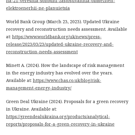
na-21-veresnia-sohodni-zastosuvannia-obmezhen-
elektroenerhii-ne-planuietsia
World Bank Group (March 23, 2023). Updated Ukraine
recovery and reconstruction needs assessment. Available
at:
https://www.worldbank.org/uk/news/press-
release/2023/03/23/updated-ukraine-recovery-and-
reconstruction-needs-assessment
Minett A. (2024). How the landscape of risk management
in the energy industry has evolved over the years.
Available at:
https://www.chas.co.uk/blog/risk-
management-energy-industry/
Green Deal Ukraine (2024). Proposals for a green recovery
in Ukraine. Available at:
https://greendealukraina.org/products/analytical-
reports/proposals-for-a-green-recovery-in-ukraine