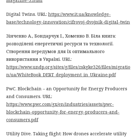
magazine-3.html
Digital Twins. URL:
https://www.it.ua/knowledge-
base/technology-innovation/cifrovoj-dvojnik-digital-twin
Зінченко А., Бондарчук І., Хоменко В. Біла книга:
розподілені енергетичні ресурси та технології.
Створення передумов для їх оптимального
використання в Україні. URL:
https://www.undp.org/sites/g/files/zskgke326/files/migratio
n/ua/WhiteBook_DERT_deployment_in_Ukraine.pdf
PwC. Blockchain – an Opportunity for Energy Producers
and Consumers. URL:
https://www.pwc.com/gx/en/industries/assets/pwc-
blockchain-opportunity-for-energy-producers-and-
consumers.pdf
Utility Dive. Taking flight: How drones accelerate utility