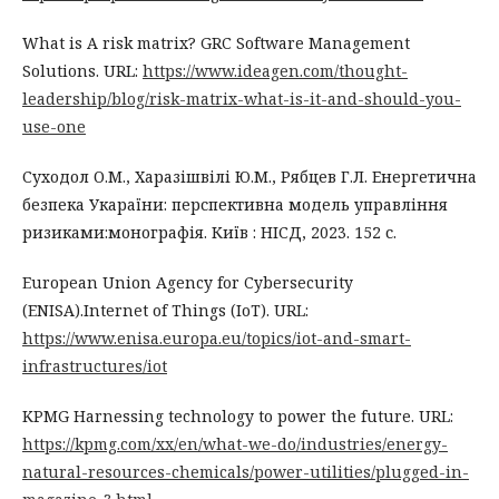
What is A risk matrix? GRC Software Management
Solutions. URL:
https://www.ideagen.com/thought-
leadership/blog/risk-matrix-what-is-it-and-should-you-
use-one
Суходол О.М., Харазішвілі Ю.М., Рябцев Г.Л. Енергетична
безпека Укараїни: перспективна модель управління
ризиками:монографія. Київ : НІСД, 2023. 152 с.
European Union Agency for Cybersecurity
(ENISA).Internet of Things (IoT). URL:
https://www.enisa.europa.eu/topics/iot-and-smart-
infrastructures/iot
KPMG Harnessing technology to power the future. URL:
https://kpmg.com/xx/en/what-we-do/industries/energy-
natural-resources-chemicals/power-utilities/plugged-in-