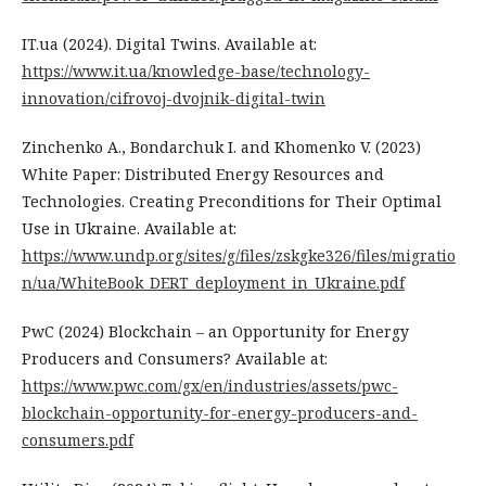
IT.ua (2024). Digital Twins. Available at:
https://www.it.ua/knowledge-base/technology-
innovation/cifrovoj-dvojnik-digital-twin
Zinchenko A., Bondarchuk I. and Khomenko V. (2023)
White Paper: Distributed Energy Resources and
Technologies. Creating Preconditions for Their Optimal
Use in Ukraine. Available at:
https://www.undp.org/sites/g/files/zskgke326/files/migratio
n/ua/WhiteBook_DERT_deployment_in_Ukraine.pdf
PwC (2024) Blockchain – an Opportunity for Energy
Producers and Consumers? Available at:
https://www.pwc.com/gx/en/industries/assets/pwc-
blockchain-opportunity-for-energy-producers-and-
consumers.pdf