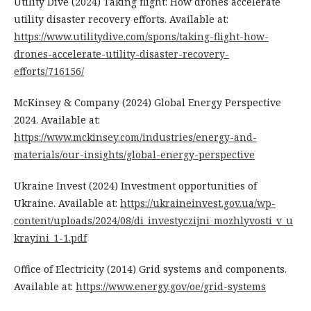
Utility Dive (2024) Taking flight: How drones accelerate
utility disaster recovery efforts. Available at:
https://www.utilitydive.com/spons/taking-flight-how-
drones-accelerate-utility-disaster-recovery-
efforts/716156/
McKinsey & Company (2024) Global Energy Perspective
2024. Available at:
https://www.mckinsey.com/industries/energy-and-
materials/our-insights/global-energy-perspective
Ukraine Invest (2024) Investment opportunities of
Ukraine. Available at:
https://ukraineinvest.gov.ua/wp-
content/uploads/2024/08/di_investyczijni_mozhlyvosti_v_u
krayini_1-1.pdf
Office of Electricity (2014) Grid systems and components.
Available at:
https://www.energy.gov/oe/grid-systems