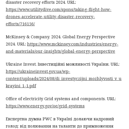
disaster recovery efforts 2024. URL:
https://www.utilitydive.com/spons/taking-flight-how-
drones-accelerate-utility-disaster-recovery-
efforts/716156/
McKinsey & Company. 2024. Global Energy Perspective
2024. URL:
https://www.mckinsey.com/industries/energy-
and-materials/our-insights/global-energy-perspective
Ukraine Invest. Інвестиційні можливості України. URL:
https://ukraineinvest.gov.ua/wp-
content/uploads/2024/08/di_investyczijni_mozhlyvosti_v_u
krayini_1-1.pdf
Office of electricity Grid systems and components. URL:
https://www.energy.gov/oe/grid-systems
Експертна думка PWC в Україні долаючи кадровий
голод: від полювання на таланти до примноження