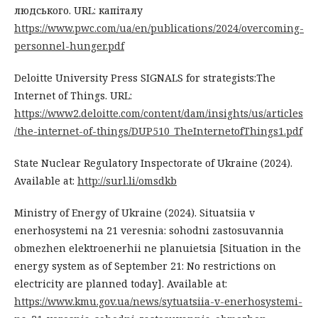
людського. URL: капіталу
https://www.pwc.com/ua/en/publications/2024/overcoming-
personnel-hunger.pdf
Deloitte University Press SIGNALS for strategists:The
Internet of Things. URL:
https://www2.deloitte.com/content/dam/insights/us/articles
/the-internet-of-things/DUP510_TheInternetofThings1.pdf
State Nuclear Regulatory Inspectorate of Ukraine (2024).
Available at:
http://surl.li/omsdkb
Ministry of Energy of Ukraine (2024). Situatsiia v
enerhosystemi na 21 veresnia: sohodni zastosuvannia
obmezhen elektroenerhii ne planuietsia [Situation in the
energy system as of September 21: No restrictions on
electricity are planned today]. Available at:
https://www.kmu.gov.ua/news/sytuatsiia-v-enerhosystemi-