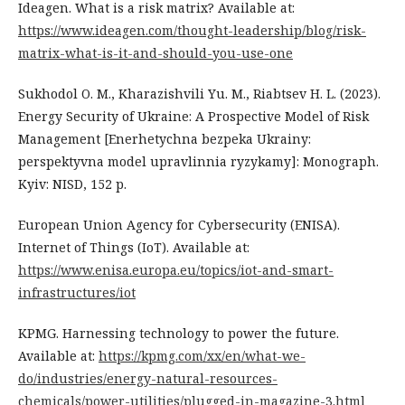
Ideagen. What is a risk matrix? Available at:
https://www.ideagen.com/thought-leadership/blog/risk-
matrix-what-is-it-and-should-you-use-one
Sukhodol O. M., Kharazishvili Yu. M., Riabtsev H. L. (2023).
Energy Security of Ukraine: A Prospective Model of Risk
Management [Enerhetychna bezpeka Ukrainy:
perspektyvna model upravlinnia ryzykamy]: Monograph.
Kyiv: NISD, 152 p.
European Union Agency for Cybersecurity (ENISA).
Internet of Things (IoT). Available at:
https://www.enisa.europa.eu/topics/iot-and-smart-
infrastructures/iot
KPMG. Harnessing technology to power the future.
Available at:
https://kpmg.com/xx/en/what-we-
do/industries/energy-natural-resources-
chemicals/power-utilities/plugged-in-magazine-3.html